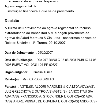
   regimental da empresa desprovido.

Agravo regimental da

   instituição financeira a que se dá provimento.
Decisão
A Turma deu provimento ao agravo regimental no recurso
extraordinário do Banco Itaú S.A. e negou provimento ao
agravo de Aldori Marques & Cia. Ltda., nos termos do voto do
Relator. Unânime. 1ª. Turma, 09.10.2007.
Data do Julgamento
:
09/10/2007
Data da Publicação
:
DJe-047 DIVULG 13-03-2008 PUBLIC 14-03-
2008 EMENT VOL-02311-04 PP-00627
Órgão Julgador
:
Primeira Turma
Relator(a)
:
Min. CARLOS BRITTO
Parte(s)
:
AGTE.(S): ALDORI MARQUES & CIA LTDA ADV.(A/S):
LUIZ GRZECHOTA E OUTRO(A/S) AGTE.(S): BANCO ITAÚ S/A
ADV.(A/S): FRANCISCO A. STOCKINGER E OUTRO(A/S) ADV.
(A/S): ANDRÉ VIDIGAL DE OLIVEIRA E OUTRO(A/S) AGDO.(A/S):