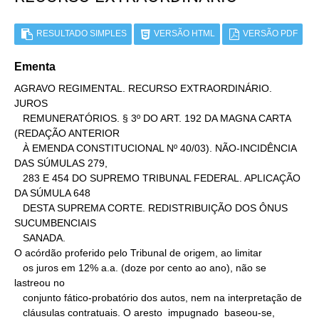
RESULTADO SIMPLES
VERSÃO HTML
VERSÃO PDF
Ementa
AGRAVO REGIMENTAL. RECURSO EXTRAORDINÁRIO. 
JUROS

   REMUNERATÓRIOS. § 3º DO ART. 192 DA MAGNA CARTA 
(REDAÇÃO ANTERIOR

   À EMENDA CONSTITUCIONAL Nº 40/03). NÃO-INCIDÊNCIA 
DAS SÚMULAS 279,

   283 E 454 DO SUPREMO TRIBUNAL FEDERAL. APLICAÇÃO 
DA SÚMULA 648

   DESTA SUPREMA CORTE. REDISTRIBUIÇÃO DOS ÔNUS 
SUCUMBENCIAIS

   SANADA.

O acórdão proferido pelo Tribunal de origem, ao limitar

   os juros em 12% a.a. (doze por cento ao ano), não se 
lastreou no

   conjunto fático-probatório dos autos, nem na interpretação de

   cláusulas contratuais. O aresto  impugnado  baseou-se,
