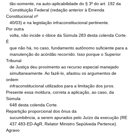
   tão-somente, na auto-aplicabilidade do § 3º do art. 192 da

   Constituição Federal (redação anterior à Emenda 
Constitucional nº

   40/03) e na legislação infraconstitucional pertinente.

Por outra

   volta, não incide o óbice da Súmula 283 desta colenda Corte. 
É

   que não há, no caso, fundamento autônomo suficiente para a

   manutenção do acórdão recorrido. Isso porque o Superior 
Tribunal

   de Justiça deu provimento ao recurso especial manejado

   simultaneamente. Ao fazê-lo, afastou os argumentos de 
ordem

   infraconstitucional utilizados para a limitação dos juros.

Presente essa moldura, correta a aplicação, ao caso, da 
Súmula

   648 desta colenda Corte.

Repartição proporcional dos ônus da

   sucumbência, a serem apurados pelo Juízo da execução (RE

   437.483-ED-AgR, Relator Ministro Sepúlveda Pertence).

Agravo
