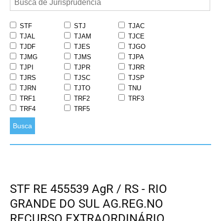
STF
STJ
TJAC
TJAL
TJAM
TJCE
TJDF
TJES
TJGO
TJMG
TJMS
TJPA
TJPI
TJPR
TJRR
TJRS
TJSC
TJSP
TJRN
TJTO
TNU
TRF1
TRF2
TRF3
TRF4
TRF5
Busca
STF RE 455539 AgR / RS - RIO
GRANDE DO SUL AG.REG.NO
RECURSO EXTRAORDINÁRIO