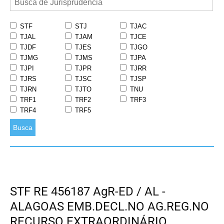
STF
STJ
TJAC
TJAL
TJAM
TJCE
TJDF
TJES
TJGO
TJMG
TJMS
TJPA
TJPI
TJPR
TJRR
TJRS
TJSC
TJSP
TJRN
TJTO
TNU
TRF1
TRF2
TRF3
TRF4
TRF5
Busca
STF RE 456187 AgR-ED / AL -
ALAGOAS EMB.DECL.NO AG.REG.NO
RECURSO EXTRAORDINÁRIO