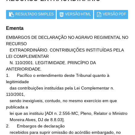
RESULTADO SIMPLES
VERSÃO HTML
VERSÃO PDF
Ementa
EMBARGOS DE DECLARAÇÃO NO AGRAVO REGIMENTAL NO 
RECURSO

   EXTRAORDINÁRIO. CONTRIBUIÇÕES INSTITUÍDAS PELA 
LEI COMPLEMENTAR

   N. 110/2001. LEGITIMIDADE. PRINCÍPIO DA 
ANTERIORIDADE.

1.      Pacífico o entendimento deste Tribunal quanto à 
legitimidade

   das contribuições instituídas pela Lei Complementar n. 
110/2001,

   sendo inexigíveis, contudo, no mesmo exercício em que 
publicada a

   lei que as instituiu [ADI n. 2.556-MC, Pleno, Relator o Ministro

   Moreira Alves, DJ de 8.8.03].

2.      Embargos de declaração

   recebidos para suprir omissão do acórdão embargado, no 