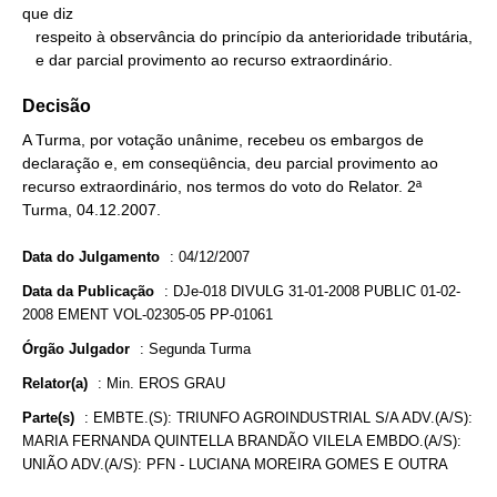
que diz

   respeito à observância do princípio da anterioridade tributária,

   e dar parcial provimento ao recurso extraordinário.
Decisão
A Turma, por votação unânime, recebeu os embargos de
declaração e, em conseqüência, deu parcial provimento ao
recurso extraordinário, nos termos do voto do Relator. 2ª
Turma, 04.12.2007.
Data do Julgamento
:
04/12/2007
Data da Publicação
:
DJe-018 DIVULG 31-01-2008 PUBLIC 01-02-
2008 EMENT VOL-02305-05 PP-01061
Órgão Julgador
:
Segunda Turma
Relator(a)
:
Min. EROS GRAU
Parte(s)
:
EMBTE.(S): TRIUNFO AGROINDUSTRIAL S/A ADV.(A/S):
MARIA FERNANDA QUINTELLA BRANDÃO VILELA EMBDO.(A/S):
UNIÃO ADV.(A/S): PFN - LUCIANA MOREIRA GOMES E OUTRA