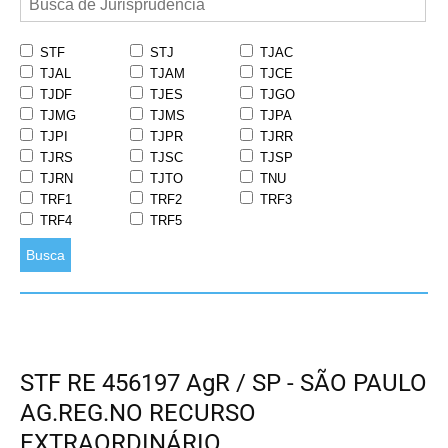
STF
STJ
TJAC
TJAL
TJAM
TJCE
TJDF
TJES
TJGO
TJMG
TJMS
TJPA
TJPI
TJPR
TJRR
TJRS
TJSC
TJSP
TJRN
TJTO
TNU
TRF1
TRF2
TRF3
TRF4
TRF5
Busca
STF RE 456197 AgR / SP - SÃO PAULO
AG.REG.NO RECURSO
EXTRAORDINÁRIO