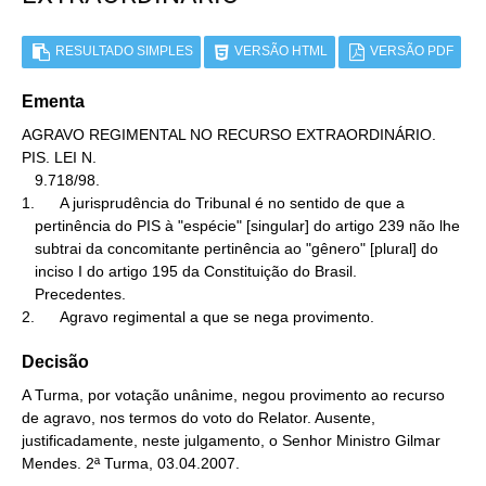
RESULTADO SIMPLES
VERSÃO HTML
VERSÃO PDF
Ementa
AGRAVO REGIMENTAL NO RECURSO EXTRAORDINÁRIO. 
PIS. LEI N.

   9.718/98.

1.      A jurisprudência do Tribunal é no sentido de que a

   pertinência do PIS à "espécie" [singular] do artigo 239 não lhe

   subtrai da concomitante pertinência ao "gênero" [plural] do

   inciso I do artigo 195 da Constituição do Brasil.

   Precedentes.

2.      Agravo regimental a que se nega provimento.
Decisão
A Turma, por votação unânime, negou provimento ao recurso
de agravo, nos termos do voto do Relator. Ausente,
justificadamente, neste julgamento, o Senhor Ministro Gilmar
Mendes. 2ª Turma, 03.04.2007.