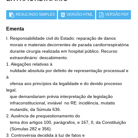
RESULTADO SIMPLES
VERSÃO HTML
VERSÃO PDF
Ementa
I. Responsabilidade civil do Estado: reparação de danos

   morais e materiais decorrentes de parada cardiorrespiratória

   durante cirurgia realizada em hospital público. Recurso

   extraordinário: descabimento.

1. Alegações relativas à

   nulidade absoluta por defeito de representação processual e 
à

   ofensa aos princípios da legalidade e do devido processo 
legal,

   que demandariam prévia interpretação de legislação

   infraconstitucional, inviável  no RE: incidência, mutatis

   mutandis, da Súmula 636.

2. Ausência de prequestionamento do

   tema dos artigos 100, parágrafos, e 167, II, da Constituição

   (Súmulas 282 e 356).

3. Controvérsia decidida à luz de fatos e
