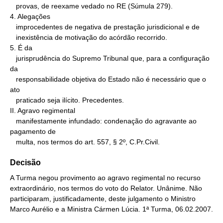
   provas, de reexame vedado no RE (Súmula 279).

4. Alegações

   improcedentes de negativa de prestação jurisdicional e de

   inexistência de motivação do acórdão recorrido.

5. É da

   jurisprudência do Supremo Tribunal que, para a configuração 
da

   responsabilidade objetiva do Estado não é necessário que o 
ato

   praticado seja ilícito. Precedentes.

II. Agravo regimental

   manifestamente infundado: condenação do agravante ao 
pagamento de

   multa, nos termos do art. 557, § 2º, C.Pr.Civil.
Decisão
A Turma negou provimento ao agravo regimental no recurso
extraordinário, nos termos do voto do Relator. Unânime. Não
participaram, justificadamente, deste julgamento o Ministro
Marco Aurélio e a Ministra Cármen Lúcia. 1ª Turma, 06.02.2007.