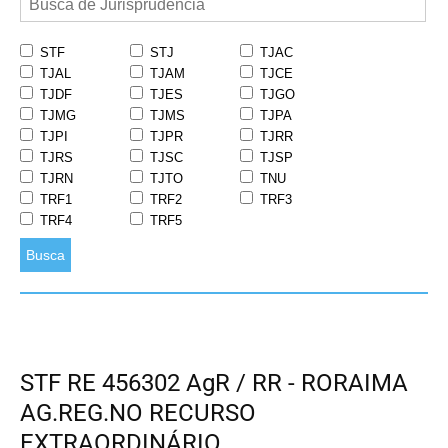
STF
STJ
TJAC
TJAL
TJAM
TJCE
TJDF
TJES
TJGO
TJMG
TJMS
TJPA
TJPI
TJPR
TJRR
TJRS
TJSC
TJSP
TJRN
TJTO
TNU
TRF1
TRF2
TRF3
TRF4
TRF5
Busca
STF RE 456302 AgR / RR - RORAIMA
AG.REG.NO RECURSO
EXTRAORDINÁRIO