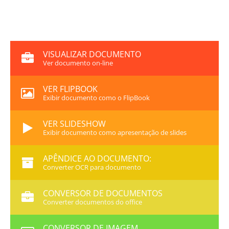
VISUALIZAR DOCUMENTO
Ver documento on-line
VER FLIPBOOK
Exibir documento como o FlipBook
VER SLIDESHOW
Exibir documento como apresentação de slides
APÊNDICE AO DOCUMENTO:
Converter OCR para documento
CONVERSOR DE DOCUMENTOS
Converter documentos do office
CONVERSOR DE IMAGEM