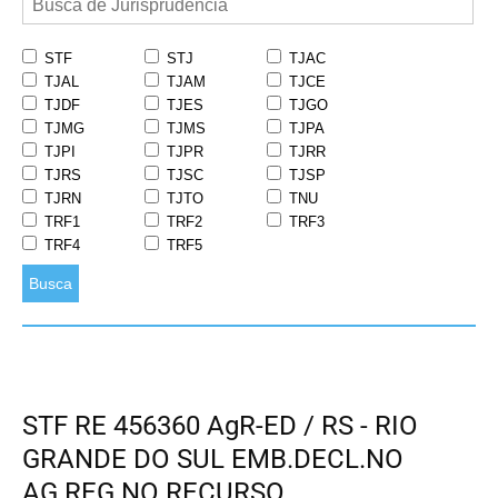
STF
STJ
TJAC
TJAL
TJAM
TJCE
TJDF
TJES
TJGO
TJMG
TJMS
TJPA
TJPI
TJPR
TJRR
TJRS
TJSC
TJSP
TJRN
TJTO
TNU
TRF1
TRF2
TRF3
TRF4
TRF5
Busca
STF RE 456360 AgR-ED / RS - RIO
GRANDE DO SUL EMB.DECL.NO
AG.REG.NO RECURSO