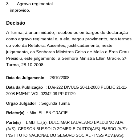
3.      Agravo regimental

   improvido.
Decisão
A Turma, à unanimidade, recebeu os embargos de declaração
como agravo regimental e, a ele, negou provimento, nos termos
do voto da Relatora. Ausentes, justificadamente, neste
julgamento, os Senhores Ministros Celso de Mello e Eros Grau.
Presidiu, este julgamento, a Senhora Ministra Ellen Gracie. 2ª
Turma, 28.10.2008.
Data do Julgamento
:
28/10/2008
Data da Publicação
:
DJe-222 DIVULG 20-11-2008 PUBLIC 21-11-
2008 EMENT VOL-02342-06 PP-01129
Órgão Julgador
:
Segunda Turma
Relator(a)
:
Min. ELLEN GRACIE
Parte(s)
:
EMBTE.(S): DULCIMAR LAUREANO BALDUINO ADV.
(A/S): GERSON BUSSOLO ZOMER E OUTRO(A/S) EMBDO.(A/S):
INSTITUTO NACIONAL DO SEGURO SOCIAL - INSS ADV.(A/S):