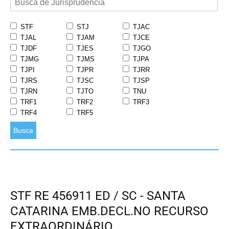
STF
STJ
TJAC
TJAL
TJAM
TJCE
TJDF
TJES
TJGO
TJMG
TJMS
TJPA
TJPI
TJPR
TJRR
TJRS
TJSC
TJSP
TJRN
TJTO
TNU
TRF1
TRF2
TRF3
TRF4
TRF5
Busca
STF RE 456911 ED / SC - SANTA
CATARINA EMB.DECL.NO RECURSO
EXTRAORDINÁRIO