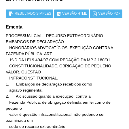
RESULTADO SIMPLES
VERSÃO HTML
VERSÃO PDF
Ementa
PROCESSUAL CIVIL. RECURSO EXTRAORDINÁRIO. 
EMBARGOS DE DECLARAÇÃO.

   HONORÁRIOS ADVOCATÍCIOS. EXECUÇÃO CONTRA A 
FAZENDA PÚBLICA. ART.

   1º-D DA LEI 9.494/97 COM REDAÇÃO DA MP 2.180/01.

   CONSTITUCIONALIDADE. OBRIGAÇÃO DE PEQUENO 
VALOR. QUESTÃO

   INFRACONSTITUCIONAL.

1.      Embargos de declaração recebidos como

   agravo regimental.

2.      A discussão quanto à execução, contra a

   Fazenda Pública, de obrigação definida em lei como de 
pequeno

   valor é questão infraconstitucional, não podendo ser 
examinada em

   sede de recurso extraordinário.
