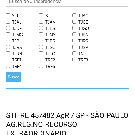
STF
STJ
TJAC
TJAL
TJAM
TJCE
TJDF
TJES
TJGO
TJMG
TJMS
TJPA
TJPI
TJPR
TJRR
TJRS
TJSC
TJSP
TJRN
TJTO
TNU
TRF1
TRF2
TRF3
TRF4
TRF5
Busca
STF RE 457482 AgR / SP - SÃO PAULO
AG.REG.NO RECURSO
EXTRAORDINÁRIO