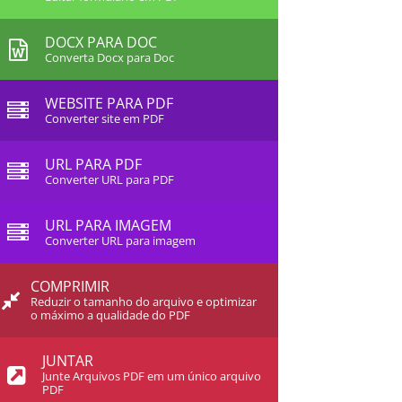
DOCX PARA DOC
Converta Docx para Doc
WEBSITE PARA PDF
Converter site em PDF
URL PARA PDF
Converter URL para PDF
URL PARA IMAGEM
Converter URL para imagem
COMPRIMIR
Reduzir o tamanho do arquivo e optimizar
o máximo a qualidade do PDF
JUNTAR
Junte Arquivos PDF em um único arquivo
PDF