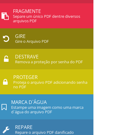
FRAGMENTE
Separe um único PDF dentre diversos
arquivos PDF
GIRE
Gire o Arquivo PDF
DESTRAVE
Remova a proteção por senha do PDF
PROTEGER
Proteja o arquivo PDF adicionando senha
no PDF
MARCA D`ÁGUA
Estampe uma imagem como uma marca
d`água do arquivo PDF
REPARE
Repare o arquivo PDF danificado