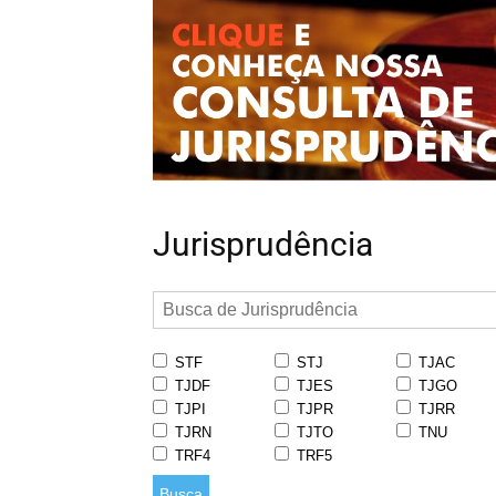
Jurisprudência
STF
STJ
TJAC
TJDF
TJES
TJGO
TJPI
TJPR
TJRR
TJRN
TJTO
TNU
TRF4
TRF5
Busca