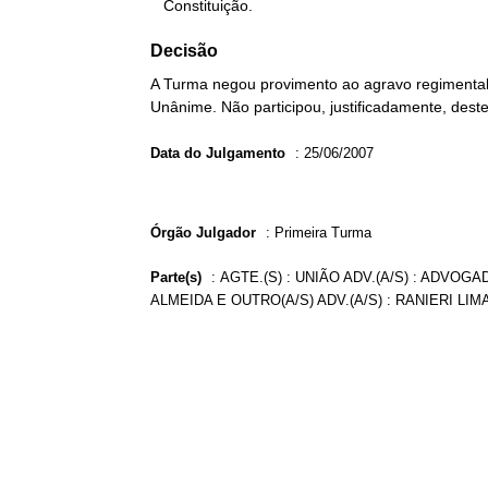
   Constituição.
Decisão
A Turma negou provimento ao agravo regimental n
Unânime. Não participou, justificadamente, deste
Data do Julgamento
:
25/06/2007
Órgão Julgador
:
Primeira Turma
Parte(s)
:
AGTE.(S) : UNIÃO ADV.(A/S) : ADVOG
ALMEIDA E OUTRO(A/S) ADV.(A/S) : RANIERI LI