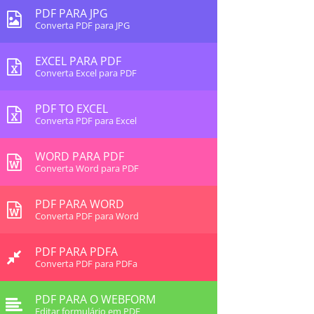
PDF PARA JPG
Converta PDF para JPG
EXCEL PARA PDF
Converta Excel para PDF
PDF TO EXCEL
Converta PDF para Excel
WORD PARA PDF
Converta Word para PDF
PDF PARA WORD
Converta PDF para Word
PDF PARA PDFA
Converta PDF para PDFa
PDF PARA O WEBFORM
Editar formulário em PDF