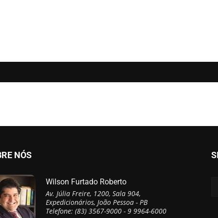
BRE NÓS
S
Wilson Furtado Roberto
Av. Júlia Freire, 1200, Sala 904,
Expedicionários, João Pessoa - PB
Telefone: (83) 3567-9000 - 9 9964-6000