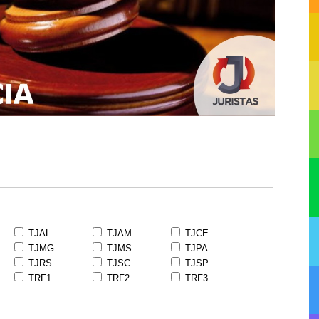
TJAL
TJAM
TJCE
TJMG
TJMS
TJPA
TJRS
TJSC
TJSP
TRF1
TRF2
TRF3