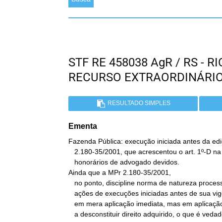
STF RE 458038 AgR / RS - 
RECURSO EXTRAORDINÁRI
RESULTADO SIMPLES
Ementa
Fazenda Pública: execução iniciada antes da edi
   2.180-35/2001, que acrescentou o art. 1º-D na L. 9.494/97:

   honorários de advogado devidos.

Ainda que a MPr 2.180-35/2001,

   no ponto, discipline norma de natureza processual, aplicá-la nas

   ações de execuções iniciadas antes de sua vigência implicaria não

   em mera aplicação imediata, mas em aplicação retroativa, de modo

   a desconstituir direito adquirido, o que é vedado pela
