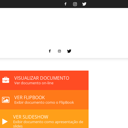
VISUALIZAR DOCUMENTO
Ver documento on-line
VER FLIPBOOK
Exibir documento como o FlipBook
VER SLIDESHOW
Exibir documento como apresentação de
slides