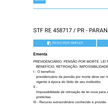
STF RE 458717 / PR - PAR
RESULTADO SIMPLES
Ementa
PREVIDENCIÁRIO. PENSÃO POR MORTE. LEI 
   BENEFÍCIO. RETROAÇÃO. IMPOSSIBILIDADE.

I - O benefício

   previdenciário da pensão por morte deve ser regido pela lei

   vigente à época do óbito de seu instituidor.

II -

   Impossibilidade de retroação de lei nova para alcançar situações

   pretéritas.

III - Recurso extraordinário conhecido e provido.