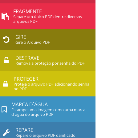
FRAGMENTE
Separe um único PDF dentre diversos
arquivos PDF
GIRE
Gire o Arquivo PDF
DESTRAVE
Remova a proteção por senha do PDF
PROTEGER
Proteja o arquivo PDF adicionando senha
no PDF
MARCA D`ÁGUA
Estampe uma imagem como uma marca
d`água do arquivo PDF
REPARE
Repare o arquivo PDF danificado