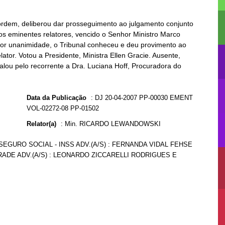
 ordem, deliberou dar prosseguimento ao julgamento conjunto
os eminentes relatores, vencido o Senhor Ministro Marco
, por unanimidade, o Tribunal conheceu e deu provimento ao
ator. Votou a Presidente, Ministra Ellen Gracie. Ausente,
alou pelo recorrente a Dra. Luciana Hoff, Procuradora do
Data da Publicação
:
DJ 20-04-2007 PP-00030 EMENT
VOL-02272-08 PP-01502
Relator(a)
:
Min. RICARDO LEWANDOWSKI
SEGURO SOCIAL - INSS ADV.(A/S) : FERNANDA VIDAL FEHSE
RADE ADV.(A/S) : LEONARDO ZICCARELLI RODRIGUES E