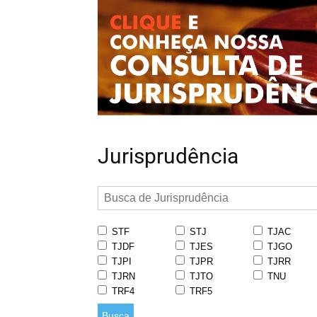
Jurisprudência
STF
STJ
TJAC
TJDF
TJES
TJGO
TJPI
TJPR
TJRR
TJRN
TJTO
TNU
TRF4
TRF5
Busca