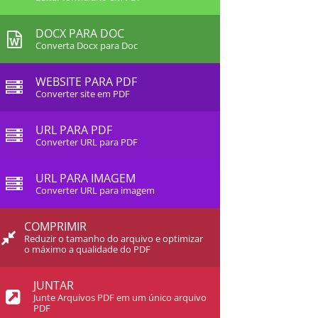
DOCX PARA DOC
Converta Docx para Doc
WEBSITE PARA PDF
Converter site em PDF
URL PARA PDF
Converter URL para PDF
URL PARA IMAGEM
Converter URL para imagem
COMPRIMIR
Reduzir o tamanho do arquivo e optimizar
o máximo a qualidade do PDF
JUNTAR
Junte Arquivos PDF em um único arquivo
PDF