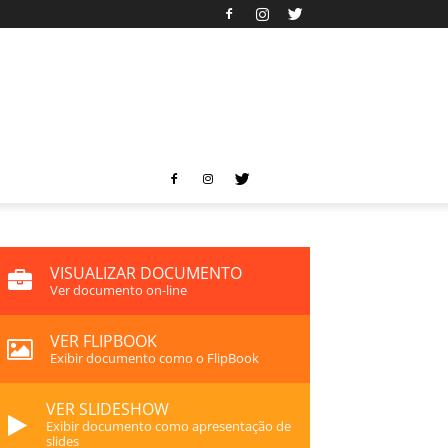
VISUALIZAR DOCUMENTO
Ver documento on-line
VER FLIPBOOK
Exibir documento como o FlipBook
VER SLIDESHOW
Exibir documento como apresentação de
slides