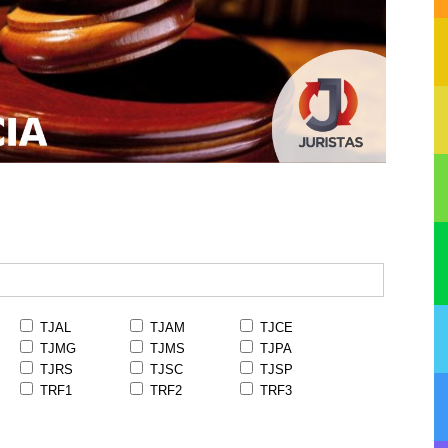
TJAL
TJAM
TJCE
TJMG
TJMS
TJPA
TJRS
TJSC
TJSP
TRF1
TRF2
TRF3