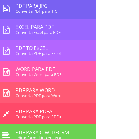
PDF PARA JPG
Converta PDF para JPG
EXCEL PARA PDF
Converta Excel para PDF
PDF TO EXCEL
Converta PDF para Excel
WORD PARA PDF
Converta Word para PDF
PDF PARA WORD
Converta PDF para Word
PDF PARA PDFA
Converta PDF para PDFa
PDF PARA O WEBFORM
Editar formulário em PDF