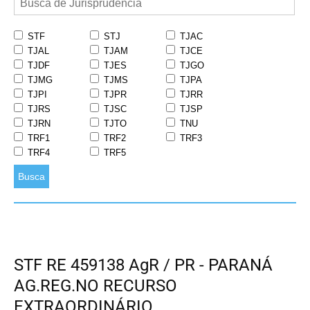
STF
STJ
TJAC
TJAL
TJAM
TJCE
TJDF
TJES
TJGO
TJMG
TJMS
TJPA
TJPI
TJPR
TJRR
TJRS
TJSC
TJSP
TJRN
TJTO
TNU
TRF1
TRF2
TRF3
TRF4
TRF5
Busca
STF RE 459138 AgR / PR - PARANÁ
AG.REG.NO RECURSO
EXTRAORDINÁRIO