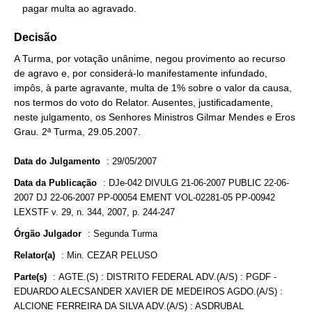
   pagar multa ao agravado.
Decisão
A Turma, por votação unânime, negou provimento ao recurso
de agravo e, por considerá-lo manifestamente infundado,
impôs, à parte agravante, multa de 1% sobre o valor da causa,
nos termos do voto do Relator. Ausentes, justificadamente,
neste julgamento, os Senhores Ministros Gilmar Mendes e Eros
Grau. 2ª Turma, 29.05.2007.
Data do Julgamento
:
29/05/2007
Data da Publicação
:
DJe-042 DIVULG 21-06-2007 PUBLIC 22-06-
2007 DJ 22-06-2007 PP-00054 EMENT VOL-02281-05 PP-00942
LEXSTF v. 29, n. 344, 2007, p. 244-247
Órgão Julgador
:
Segunda Turma
Relator(a)
:
Min. CEZAR PELUSO
Parte(s)
:
AGTE.(S) : DISTRITO FEDERAL ADV.(A/S) : PGDF -
EDUARDO ALECSANDER XAVIER DE MEDEIROS AGDO.(A/S) :
ALCIONE FERREIRA DA SILVA ADV.(A/S) : ASDRUBAL