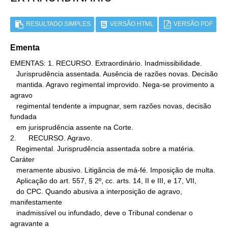
RESULTADO SIMPLES
VERSÃO HTML
VERSÃO PDF
Ementa
EMENTAS: 1. RECURSO. Extraordinário. Inadmissibilidade.

   Jurisprudência assentada. Ausência de razões novas. Decisão

   mantida. Agravo regimental improvido. Nega-se provimento a 
agravo

   regimental tendente a impugnar, sem razões novas, decisão 
fundada

   em jurisprudência assente na Corte.

2.      RECURSO. Agravo.

   Regimental. Jurisprudência assentada sobre a matéria. 
Caráter

   meramente abusivo. Litigância de má-fé. Imposição de multa.

   Aplicação do art. 557, § 2º, cc. arts. 14, II e III, e 17, VII,

   do CPC. Quando abusiva a interposição de agravo, 
manifestamente

   inadmissível ou infundado, deve o Tribunal condenar o 
agravante a
