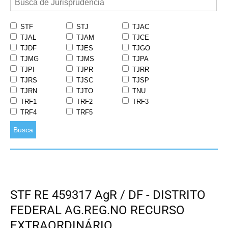
STF
STJ
TJAC
TJAL
TJAM
TJCE
TJDF
TJES
TJGO
TJMG
TJMS
TJPA
TJPI
TJPR
TJRR
TJRS
TJSC
TJSP
TJRN
TJTO
TNU
TRF1
TRF2
TRF3
TRF4
TRF5
Busca
STF RE 459317 AgR / DF - DISTRITO
FEDERAL AG.REG.NO RECURSO
EXTRAORDINÁRIO