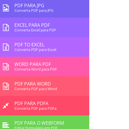
PDF PARA JPG
Converta PDF para JPG
EXCEL PARA PDF
Converta Excel para PDF
PDF TO EXCEL
Converta PDF para Excel
WORD PARA PDF
Converta Word para PDF
PDF PARA WORD
Converta PDF para Word
PDF PARA PDFA
Converta PDF para PDFa
PDF PARA O WEBFORM
Editar formulário em PDF