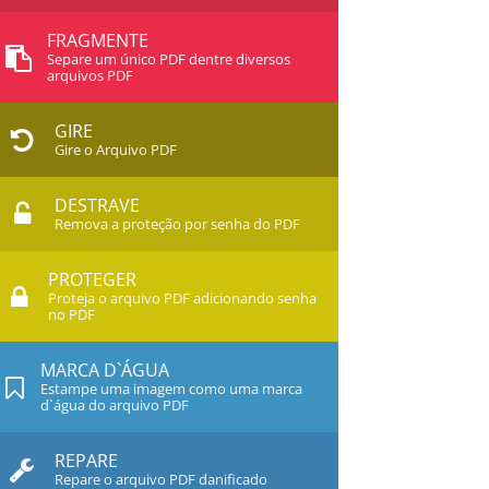
FRAGMENTE
Separe um único PDF dentre diversos
arquivos PDF
GIRE
Gire o Arquivo PDF
DESTRAVE
Remova a proteção por senha do PDF
PROTEGER
Proteja o arquivo PDF adicionando senha
no PDF
MARCA D`ÁGUA
Estampe uma imagem como uma marca
d`água do arquivo PDF
REPARE
Repare o arquivo PDF danificado