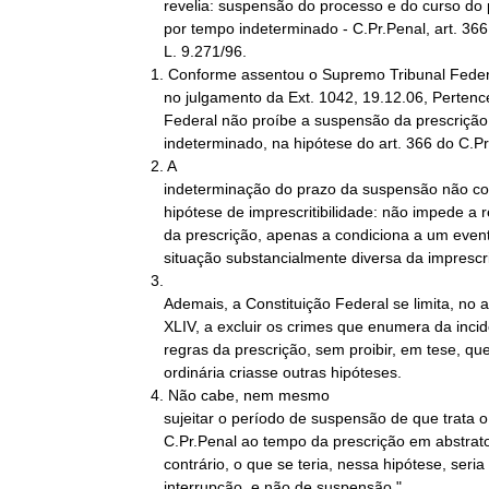
   revelia: suspensão do processo e do curso do prazo prescricional,

   por tempo indeterminado - C.Pr.Penal, art. 366, com a redação da

   L. 9.271/96.

1. Conforme assentou o Supremo Tribunal Federa
   no julgamento da Ext. 1042, 19.12.06, Pertence, a Constituição

   Federal não proíbe a suspensão da prescrição, por prazo

   indeterminado, na hipótese do art. 366 do C.Pr.Penal.

2. A

   indeterminação do prazo da suspensão não constitui, a rigor,

   hipótese de imprescritibilidade: não impede a retomada do curso

   da prescrição, apenas a condiciona a um evento futuro e incerto,

   situação substancialmente diversa da imprescritibilidade.

3.

   Ademais, a Constituição Federal se limita, no art. 5º, XLII e

   XLIV, a excluir os crimes que enumera da incidência material das

   regras da prescrição, sem proibir, em tese, que a legislação

   ordinária criasse outras hipóteses.

4. Não cabe, nem mesmo

   sujeitar o período de suspensão de que trata o art. 366 do

   C.Pr.Penal ao tempo da prescrição em abstrato, pois, "do

   contrário, o que se teria, nessa hipótese, seria uma causa de

   interrupção, e não de suspensão."
