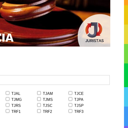
TJAL
TJAM
TJCE
TJMG
TJMS
TJPA
TJRS
TJSC
TJSP
TRF1
TRF2
TRF3