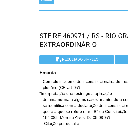
STF RE 460971 / RS - RIO 
EXTRAORDINÁRIO
RESULTADO SIMPLES
Ementa
I. Controle incidente de inconstitucionalidade: re
   plenário (CF, art. 97).

"Interpretação que restringe a aplicação

   de uma norma a alguns casos, mantendo-a com relação a outros, não

   se identifica com a declaração de inconstitucionalidade da norma

   que é a que se refere o art. 97 da Constituição.." (cf. RE

   184.093, Moreira Alves, DJ 05.09.97).

II. Citação por edital e
