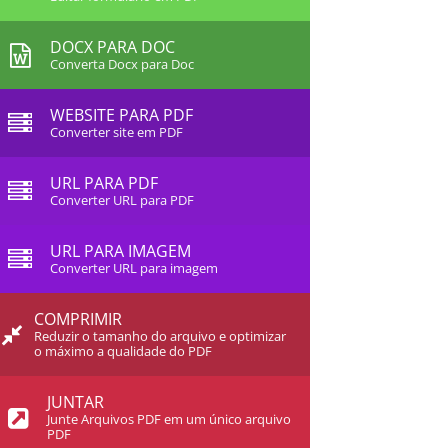
DOCX PARA DOC
Converta Docx para Doc
WEBSITE PARA PDF
Converter site em PDF
URL PARA PDF
Converter URL para PDF
URL PARA IMAGEM
Converter URL para imagem
COMPRIMIR
Reduzir o tamanho do arquivo e optimizar
o máximo a qualidade do PDF
JUNTAR
Junte Arquivos PDF em um único arquivo
PDF