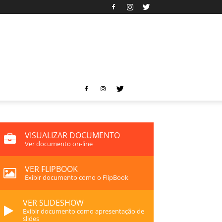
VISUALIZAR DOCUMENTO
Ver documento on-line
VER FLIPBOOK
Exibir documento como o FlipBook
VER SLIDESHOW
Exibir documento como apresentação de
slides