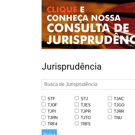
Jurisprudência
STF
STJ
TJAC
TJDF
TJES
TJGO
TJPI
TJPR
TJRR
TJRN
TJTO
TNU
TRF4
TRF5
Busca