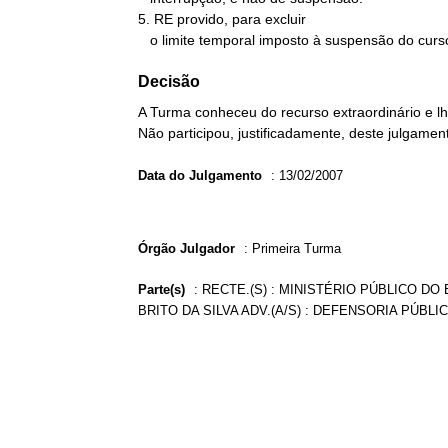
5. RE provido, para excluir

   o limite temporal imposto à suspensão do curs
Decisão
A Turma conheceu do recurso extraordinário e l
Não participou, justificadamente, deste julgamen
Data do Julgamento
:
13/02/2007
Órgão Julgador
:
Primeira Turma
Parte(s)
:
RECTE.(S) : MINISTÉRIO PÚBLICO DO
BRITO DA SILVA ADV.(A/S) : DEFENSORIA PÚBLI