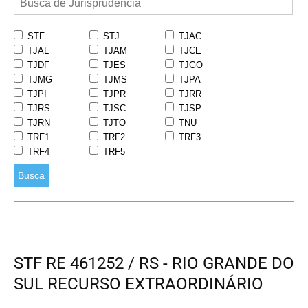
STF
STJ
TJAC
TJAL
TJAM
TJCE
TJDF
TJES
TJGO
TJMG
TJMS
TJPA
TJPI
TJPR
TJRR
TJRS
TJSC
TJSP
TJRN
TJTO
TNU
TRF1
TRF2
TRF3
TRF4
TRF5
Busca
STF RE 461252 / RS - RIO GRANDE DO
SUL RECURSO EXTRAORDINÁRIO