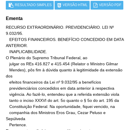
RESULTADO SIMPLES
VERSÃO HTML
VERSÃO PDF
Ementa
RECURSO EXTRAORDINÁRIO. PREVIDENCIÁRIO. LEI Nº 
9.032/95.

   EFEITOS FINANCEIROS. BENEFÍCIO CONCEDIDO EM DATA 
ANTERIOR.

   INAPLICABILIDADE.

O Plenário do Supremo Tribunal Federal, ao

   julgar os REs 416.827 e 415.454 (Relator o Ministro Gilmar

   Mendes), pôs fim à dúvida quanto à legitimidade da extensão 
dos

   efeitos financeiros da Lei nº 9.032/95 a benefícios

   previdenciários concedidos em data anterior à respectiva

   vigência. Ao fazê-lo, entendeu que a referida extensão viola

   tanto o inciso XXXVI do art. 5o quanto o § 5o do art. 195 da

   Constituição Federal. Na oportunidade, fiquei vencido, na

   companhia dos Ministros Eros Grau, Cezar Peluso e 
Sepúlveda

   Pertence.
