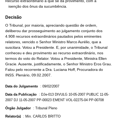
Recurso extraordinário a que se dá provimento, com a

   isenção dos ônus da sucumbência.
Decisão
O Tribunal, por maioria, apreciando questão de ordem,
deliberou dar prosseguimento ao julgamento conjunto dos
4.908 recursos extraordinários pautados pelos eminentes
relatores, vencido o Senhor Ministro Marco Aurélio, que a
suscitara. Votou a Presidente. E, por unanimidade, o Tribunal
conheceu e deu provimento ao recurso extraordinário, nos
termos do voto do Relator. Votou a Presidente, Ministra Ellen
Gracie. Ausente, justificadamente, o Senhor Ministro Eros Grau.
Falou pelo recorrente a Dra. Luciana Hoff, Procuradora do
INSS. Plenário, 09.02.2007.
Data do Julgamento
:
09/02/2007
Data da Publicação
:
DJe-013 DIVULG 10-05-2007 PUBLIC 11-05-
2007 DJ 11-05-2007 PP-00023 EMENT VOL-02275-04 PP-00708
Órgão Julgador
:
Tribunal Pleno
Relator(a)
:
Min. CARLOS BRITTO