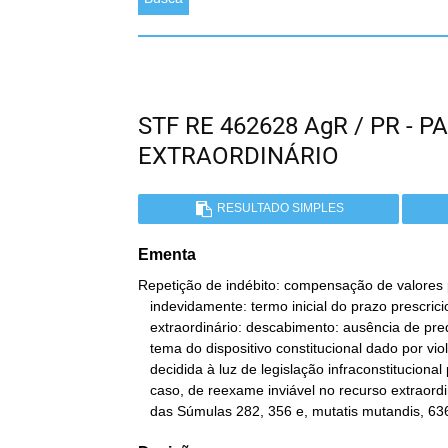
STF RE 462628 AgR / PR -
EXTRAORDINÁRIO
RESULTADO SIMPLES
Ementa
Repetição de indébito: compensação de valores 
   indevidamente: termo inicial do prazo prescricional. Recurso

   extraordinário: descabimento: ausência de prequestionamento do

   tema do dispositivo constitucional dado por violado: controvérsia

   decidida à luz de legislação infraconstitucional pertinente ao

   caso, de reexame inviável no recurso extraordinário: incidência

   das Súmulas 282, 356 e, mutatis mutandis, 63