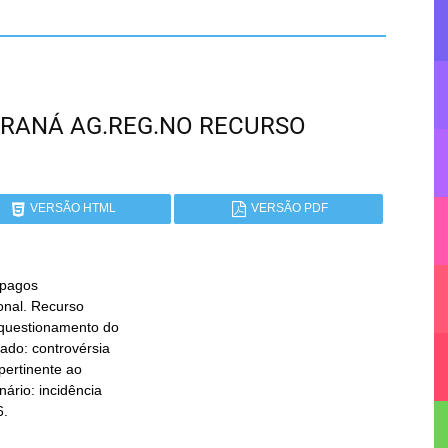
 PARANÁ AG.REG.NO RECURSO
VERSÃO HTML
VERSÃO PDF
pagos

6.