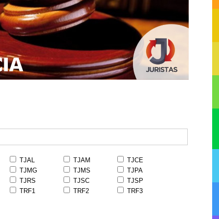
TJAL
TJAM
TJCE
TJMG
TJMS
TJPA
TJRS
TJSC
TJSP
TRF1
TRF2
TRF3