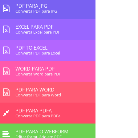
PDF PARA JPG
Converta PDF para JPG
EXCEL PARA PDF
Converta Excel para PDF
PDF TO EXCEL
Converta PDF para Excel
WORD PARA PDF
Converta Word para PDF
PDF PARA WORD
Converta PDF para Word
PDF PARA PDFA
Converta PDF para PDFa
PDF PARA O WEBFORM
Editar formulário em PDF