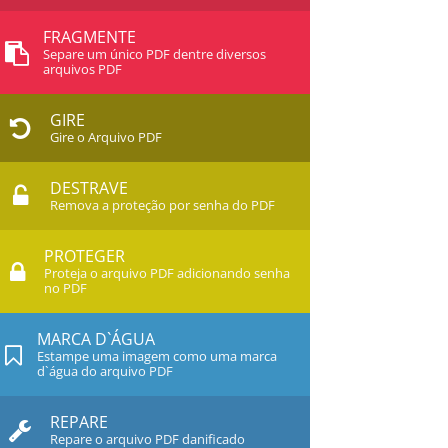
FRAGMENTE
Separe um único PDF dentre diversos
arquivos PDF
GIRE
Gire o Arquivo PDF
DESTRAVE
Remova a proteção por senha do PDF
PROTEGER
Proteja o arquivo PDF adicionando senha
no PDF
MARCA D`ÁGUA
Estampe uma imagem como uma marca
d`água do arquivo PDF
REPARE
Repare o arquivo PDF danificado