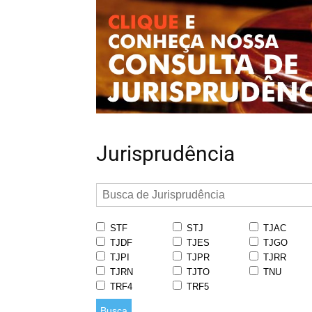
Jurisprudência
STF
STJ
TJAC
TJDF
TJES
TJGO
TJPI
TJPR
TJRR
TJRN
TJTO
TNU
TRF4
TRF5
Busca