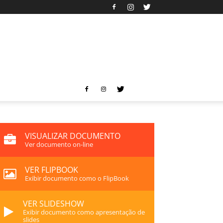
VISUALIZAR DOCUMENTO
Ver documento on-line
VER FLIPBOOK
Exibir documento como o FlipBook
VER SLIDESHOW
Exibir documento como apresentação de
slides