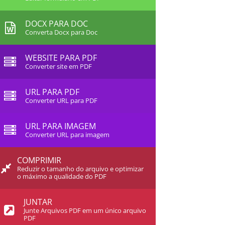
DOCX PARA DOC
Converta Docx para Doc
WEBSITE PARA PDF
Converter site em PDF
URL PARA PDF
Converter URL para PDF
URL PARA IMAGEM
Converter URL para imagem
COMPRIMIR
Reduzir o tamanho do arquivo e optimizar
o máximo a qualidade do PDF
JUNTAR
Junte Arquivos PDF em um único arquivo
PDF