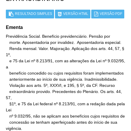
RESULTADO SIMPLES
VERSÃO HTML
VERSÃO PDF
Ementa
Previdência Social. Benefício previdenciário. Pensão por

   morte. Aposentadoria por invalidez.  Aposentadoria especial.

   Renda mensal. Valor. Majoração. Aplicação dos arts. 44, 57, § 
1º,

   e 75 da Lei nº 8.213/91, com as alterações da Lei nº 9.032/95, 
a

   benefício concedido ou cujos requisitos foram implementados

   anteriormente ao início de sua vigência. Inadmissibilidade.

   Violação aos arts. 5º, XXXVI, e 195, § 5º, da CF. Recurso

   extraordinário provido. Precedentes do Plenário. Os arts. 44, 
57,

   §1º, e 75 da Lei federal nº 8.213/91, com a redação dada pela 
Lei

   nº 9.032/95, não se aplicam aos benefícios cujos requisitos de

   concessão se tenham aperfeiçoado antes do início de sua 
vigência.