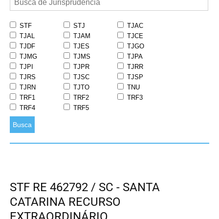
STF
STJ
TJAC
TJAL
TJAM
TJCE
TJDF
TJES
TJGO
TJMG
TJMS
TJPA
TJPI
TJPR
TJRR
TJRS
TJSC
TJSP
TJRN
TJTO
TNU
TRF1
TRF2
TRF3
TRF4
TRF5
Busca
STF RE 462792 / SC - SANTA
CATARINA RECURSO
EXTRAORDINÁRIO