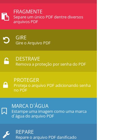
FRAGMENTE
Separe um único PDF dentre diversos
arquivos PDF
GIRE
Gire o Arquivo PDF
DESTRAVE
Remova a proteção por senha do PDF
PROTEGER
Proteja o arquivo PDF adicionando senha
no PDF
MARCA D`ÁGUA
Estampe uma imagem como uma marca
d`água do arquivo PDF
REPARE
Repare o arquivo PDF danificado