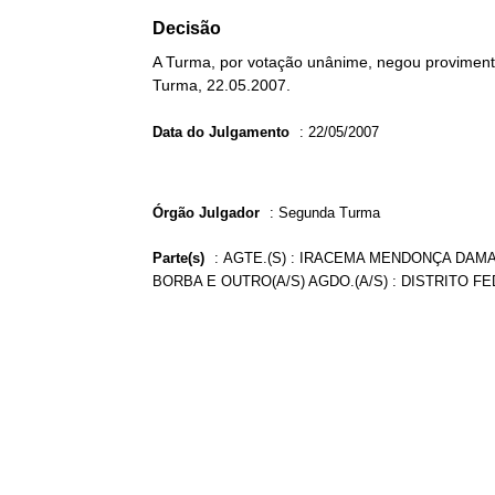
Decisão
A Turma, por votação unânime, negou provimento
Turma, 22.05.2007.
Data do Julgamento
:
22/05/2007
Órgão Julgador
:
Segunda Turma
Parte(s)
:
AGTE.(S) : IRACEMA MENDONÇA DAMA
BORBA E OUTRO(A/S) AGDO.(A/S) : DISTRITO FE