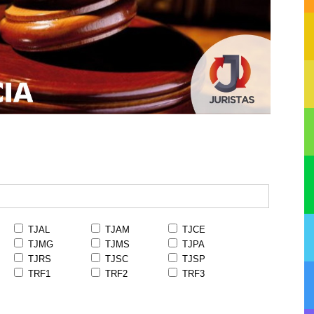
TJAL
TJAM
TJCE
TJMG
TJMS
TJPA
TJRS
TJSC
TJSP
TRF1
TRF2
TRF3