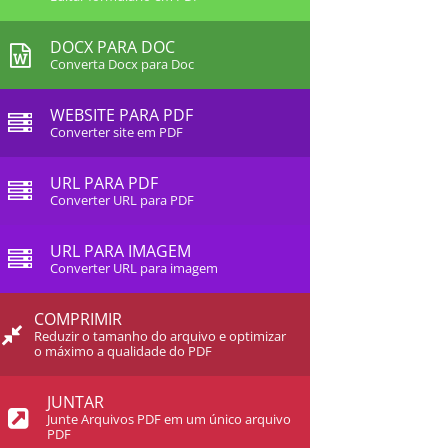
DOCX PARA DOC
Converta Docx para Doc
WEBSITE PARA PDF
Converter site em PDF
URL PARA PDF
Converter URL para PDF
URL PARA IMAGEM
Converter URL para imagem
COMPRIMIR
Reduzir o tamanho do arquivo e optimizar
o máximo a qualidade do PDF
JUNTAR
Junte Arquivos PDF em um único arquivo
PDF