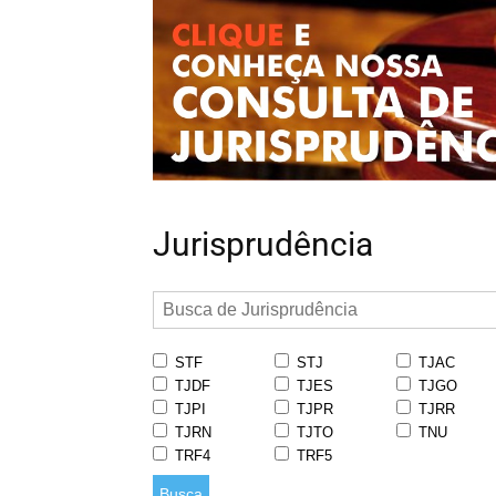
Jurisprudência
STF
STJ
TJAC
TJDF
TJES
TJGO
TJPI
TJPR
TJRR
TJRN
TJTO
TNU
TRF4
TRF5
Busca