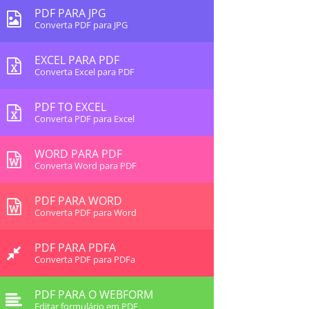
PDF PARA JPG
Converta PDF para JPG
EXCEL PARA PDF
Converta Excel para PDF
PDF TO EXCEL
Converta PDF para Excel
WORD PARA PDF
Converta Word para PDF
PDF PARA WORD
Converta PDF para Word
PDF PARA PDFA
Converta PDF para PDFa
PDF PARA O WEBFORM
Editar formulário em PDF