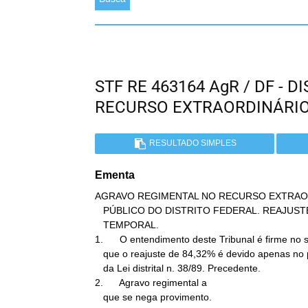
STF RE 463164 AgR / DF - 
RECURSO EXTRAORDINÁRI
RESULTADO SIMPLES
Ementa
AGRAVO REGIMENTAL NO RECURSO EXTRAOR
   PÚBLICO DO DISTRITO FEDERAL. REAJUSTE DE 84,32%. LIMITAÇÃO

   TEMPORAL.

1.      O entendimento deste Tribunal é firme no s
   que o reajuste de 84,32% é devido apenas no período de vigência

   da Lei distrital n. 38/89. Precedente.

2.      Agravo regimental a

   que se nega provimento.