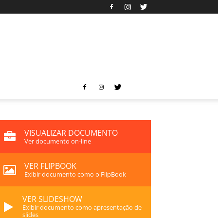
VISUALIZAR DOCUMENTO
Ver documento on-line
VER FLIPBOOK
Exibir documento como o FlipBook
VER SLIDESHOW
Exibir documento como apresentação de
slides