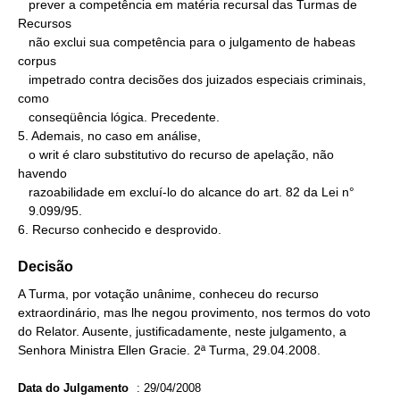
   prever a competência em matéria recursal das Turmas de 
Recursos

   não exclui sua competência para o julgamento de habeas 
corpus

   impetrado contra decisões dos juizados especiais criminais, 
como

   conseqüência lógica. Precedente.

5. Ademais, no caso em análise,

   o writ é claro substitutivo do recurso de apelação, não 
havendo

   razoabilidade em excluí-lo do alcance do art. 82 da Lei n°

   9.099/95.

6. Recurso conhecido e desprovido.
Decisão
A Turma, por votação unânime, conheceu do recurso
extraordinário, mas lhe negou provimento, nos termos do voto
do Relator. Ausente, justificadamente, neste julgamento, a
Senhora Ministra Ellen Gracie. 2ª Turma, 29.04.2008.
Data do Julgamento
:
29/04/2008