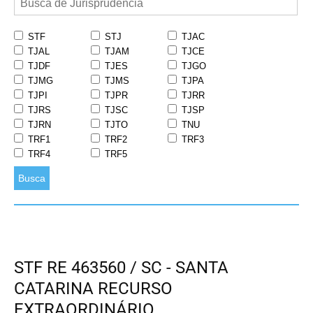
STF
STJ
TJAC
TJAL
TJAM
TJCE
TJDF
TJES
TJGO
TJMG
TJMS
TJPA
TJPI
TJPR
TJRR
TJRS
TJSC
TJSP
TJRN
TJTO
TNU
TRF1
TRF2
TRF3
TRF4
TRF5
Busca
STF RE 463560 / SC - SANTA
CATARINA RECURSO
EXTRAORDINÁRIO