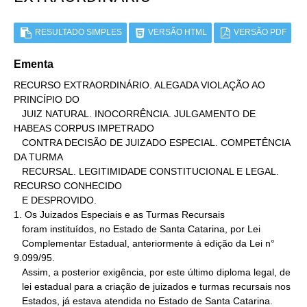
RESULTADO SIMPLES
VERSÃO HTML
VERSÃO PDF
Ementa
RECURSO EXTRAORDINÁRIO. ALEGADA VIOLAÇÃO AO 
PRINCÍPIO DO

   JUIZ NATURAL. INOCORRÊNCIA. JULGAMENTO DE 
HABEAS CORPUS IMPETRADO

   CONTRA DECISÃO DE JUIZADO ESPECIAL. COMPETÊNCIA 
DA TURMA

   RECURSAL. LEGITIMIDADE CONSTITUCIONAL E LEGAL. 
RECURSO CONHECIDO

   E DESPROVIDO.

1. Os Juizados Especiais e as Turmas Recursais

   foram instituídos, no Estado de Santa Catarina, por Lei

   Complementar Estadual, anteriormente à edição da Lei n° 
9.099/95.

   Assim, a posterior exigência, por este último diploma legal, de

   lei estadual para a criação de juizados e turmas recursais nos

   Estados, já estava atendida no Estado de Santa Catarina.
