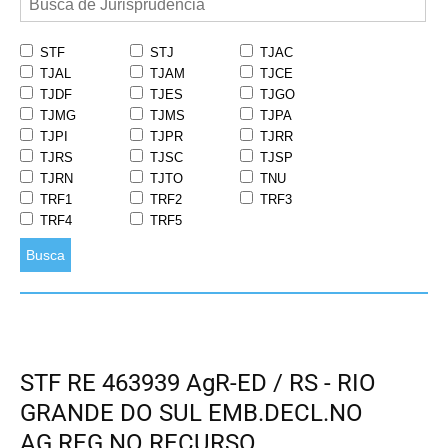
STF
STJ
TJAC
TJAL
TJAM
TJCE
TJDF
TJES
TJGO
TJMG
TJMS
TJPA
TJPI
TJPR
TJRR
TJRS
TJSC
TJSP
TJRN
TJTO
TNU
TRF1
TRF2
TRF3
TRF4
TRF5
Busca
STF RE 463939 AgR-ED / RS - RIO
GRANDE DO SUL EMB.DECL.NO
AG.REG.NO RECURSO