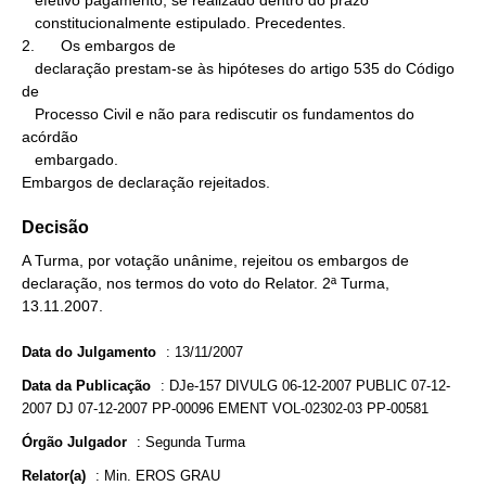
   efetivo pagamento, se realizado dentro do prazo

   constitucionalmente estipulado. Precedentes.

2.      Os embargos de

   declaração prestam-se às hipóteses do artigo 535 do Código 
de

   Processo Civil e não para rediscutir os fundamentos do 
acórdão

   embargado.

Embargos de declaração rejeitados.
Decisão
A Turma, por votação unânime, rejeitou os embargos de
declaração, nos termos do voto do Relator. 2ª Turma,
13.11.2007.
Data do Julgamento
:
13/11/2007
Data da Publicação
:
DJe-157 DIVULG 06-12-2007 PUBLIC 07-12-
2007 DJ 07-12-2007 PP-00096 EMENT VOL-02302-03 PP-00581
Órgão Julgador
:
Segunda Turma
Relator(a)
:
Min. EROS GRAU