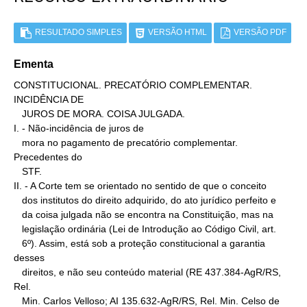
RESULTADO SIMPLES
VERSÃO HTML
VERSÃO PDF
Ementa
CONSTITUCIONAL. PRECATÓRIO COMPLEMENTAR. 
INCIDÊNCIA DE

   JUROS DE MORA. COISA JULGADA.

I. - Não-incidência de juros de

   mora no pagamento de precatório complementar. 
Precedentes do

   STF.

II. - A Corte tem se orientado no sentido de que o conceito

   dos institutos do direito adquirido, do ato jurídico perfeito e

   da coisa julgada não se encontra na Constituição, mas na

   legislação ordinária (Lei de Introdução ao Código Civil, art.

   6º). Assim, está sob a proteção constitucional a garantia 
desses

   direitos, e não seu conteúdo material (RE 437.384-AgR/RS, 
Rel.

   Min. Carlos Velloso; AI 135.632-AgR/RS, Rel. Min. Celso de
