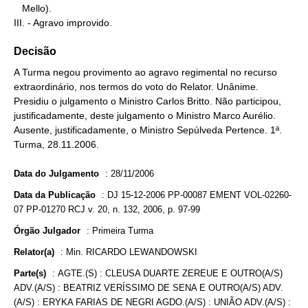
   Mello).

III. - Agravo improvido.
Decisão
A Turma negou provimento ao agravo regimental no recurso
extraordinário, nos termos do voto do Relator. Unânime.
Presidiu o julgamento o Ministro Carlos Britto. Não participou,
justificadamente, deste julgamento o Ministro Marco Aurélio.
Ausente, justificadamente, o Ministro Sepúlveda Pertence. 1ª.
Turma, 28.11.2006.
Data do Julgamento
:
28/11/2006
Data da Publicação
:
DJ 15-12-2006 PP-00087 EMENT VOL-02260-
07 PP-01270 RCJ v. 20, n. 132, 2006, p. 97-99
Órgão Julgador
:
Primeira Turma
Relator(a)
:
Min. RICARDO LEWANDOWSKI
Parte(s)
:
AGTE.(S) : CLEUSA DUARTE ZEREUE E OUTRO(A/S)
ADV.(A/S) : BEATRIZ VERÍSSIMO DE SENA E OUTRO(A/S) ADV.
(A/S) : ERYKA FARIAS DE NEGRI AGDO.(A/S) : UNIÃO ADV.(A/S) :