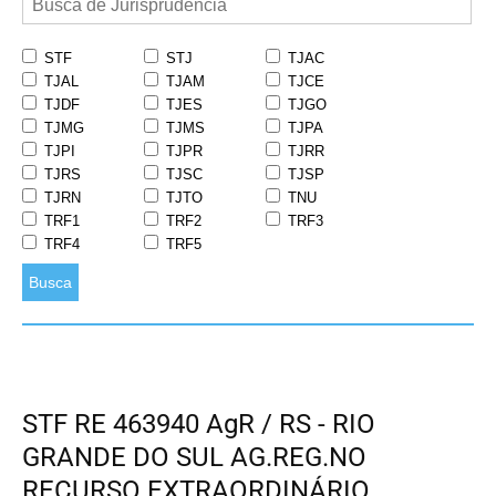
STF
STJ
TJAC
TJAL
TJAM
TJCE
TJDF
TJES
TJGO
TJMG
TJMS
TJPA
TJPI
TJPR
TJRR
TJRS
TJSC
TJSP
TJRN
TJTO
TNU
TRF1
TRF2
TRF3
TRF4
TRF5
Busca
STF RE 463940 AgR / RS - RIO
GRANDE DO SUL AG.REG.NO
RECURSO EXTRAORDINÁRIO