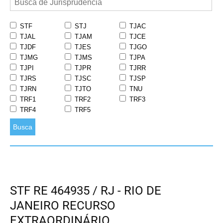
STF
STJ
TJAC
TJAL
TJAM
TJCE
TJDF
TJES
TJGO
TJMG
TJMS
TJPA
TJPI
TJPR
TJRR
TJRS
TJSC
TJSP
TJRN
TJTO
TNU
TRF1
TRF2
TRF3
TRF4
TRF5
Busca
STF RE 464935 / RJ - RIO DE
JANEIRO RECURSO
EXTRAORDINÁRIO