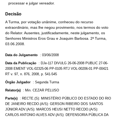
   processar e julgar vereador.
Decisão
A Turma, por votação unânime, conheceu do recurso
extraordinário, mas lhe negou provimento, nos termos do voto
do Relator. Ausentes, justificadamente, neste julgamento, os
Senhores Ministros Eros Grau e Joaquim Barbosa. 2ª Turma,
03.06.2008.
Data do Julgamento
:
03/06/2008
Data da Publicação
:
DJe-117 DIVULG 26-06-2008 PUBLIC 27-06-
2008 EMENT VOL-02325-06 PP-0105 RTJ VOL-00206-01 PP-00421
RT v. 97, n. 876, 2008, p. 541-545
Órgão Julgador
:
Segunda Turma
Relator(a)
:
Min. CEZAR PELUSO
Parte(s)
:
RECTE.(S): MINISTÉRIO PÚBLICO DO ESTADO DO RIO
DE JANEIRO RECDO.(A/S): GERSON RIBEIRO DOS SANTOS
JÚNIOR ADV.(A/S): MARCOS HEUSI NETTO RECDO.(A/S):
CARLOS ANTONIO ALVES ADV.(A/S): DEFENSORIA PÚBLICA DA