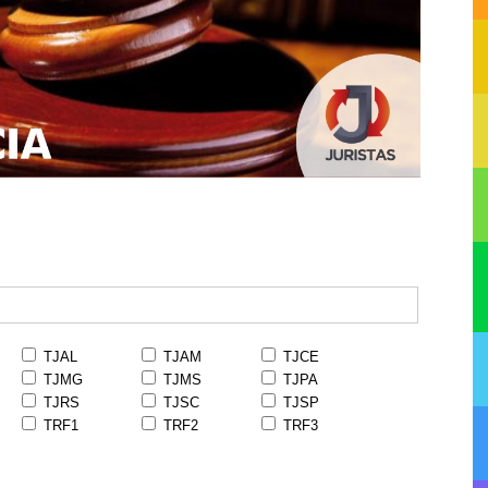
TJAL
TJAM
TJCE
TJMG
TJMS
TJPA
TJRS
TJSC
TJSP
TRF1
TRF2
TRF3