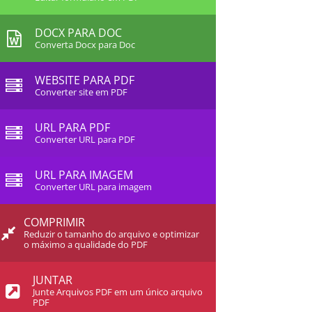
DOCX PARA DOC
Converta Docx para Doc
WEBSITE PARA PDF
Converter site em PDF
URL PARA PDF
Converter URL para PDF
URL PARA IMAGEM
Converter URL para imagem
COMPRIMIR
Reduzir o tamanho do arquivo e optimizar
o máximo a qualidade do PDF
JUNTAR
Junte Arquivos PDF em um único arquivo
PDF