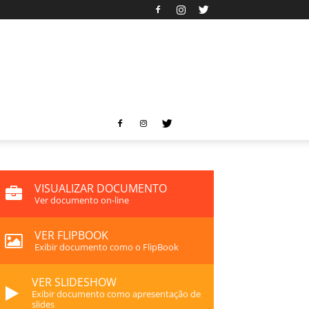
VISUALIZAR DOCUMENTO
Ver documento on-line
VER FLIPBOOK
Exibir documento como o FlipBook
VER SLIDESHOW
Exibir documento como apresentação de
slides