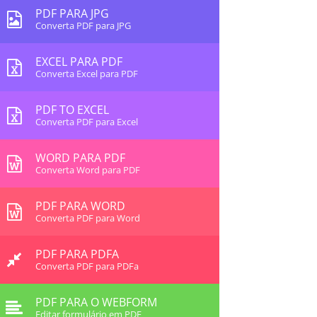
PDF PARA JPG
Converta PDF para JPG
EXCEL PARA PDF
Converta Excel para PDF
PDF TO EXCEL
Converta PDF para Excel
WORD PARA PDF
Converta Word para PDF
PDF PARA WORD
Converta PDF para Word
PDF PARA PDFA
Converta PDF para PDFa
PDF PARA O WEBFORM
Editar formulário em PDF