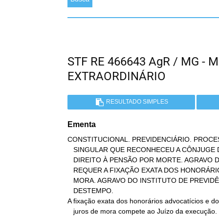
STF RE 466643 AgR / MG -
EXTRAORDINÁRIO
RESULTADO SIMPLES
Ementa
CONSTITUCIONAL. PREVIDENCIÁRIO. PROCESS
   SINGULAR QUE RECONHECEU A CÔNJUGE DE SERVIDORA PÚBLICA ESTADUAL O

   DIREITO À PENSÃO POR MORTE. AGRAVO DO PENSIONISTA EM QUE SE

   REQUER A FIXAÇÃO EXATA DOS HONORÁRIOS ADVOCATÍCIOS E DOS JUROS DE

   MORA. AGRAVO DO INSTITUTO DE PREVIDÊNCIA APRESENTADO A

   DESTEMPO.

A fixação exata dos honorários advocatícios e do
   juros de mora compete ao Juízo da execução. Precedentes.
