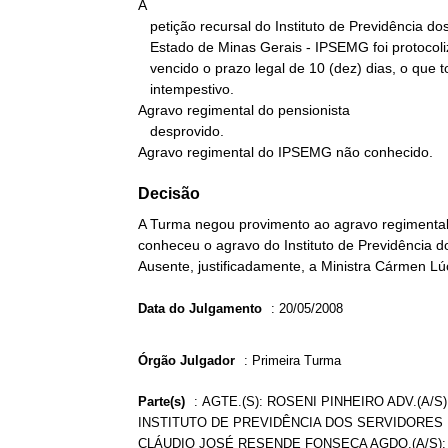
A

   petição recursal do Instituto de Previdência dos Servidores do

   Estado de Minas Gerais - IPSEMG foi protocolizada quando já

   vencido o prazo legal de 10 (dez) dias, o que torna o recurso

   intempestivo.

Agravo regimental do pensionista

   desprovido.

Agravo regimental do IPSEMG não conhecido.
Decisão
A Turma negou provimento ao agravo regimental 
conheceu o agravo do Instituto de Previdência 
Ausente, justificadamente, a Ministra Cármen Lú
Data do Julgamento
:
20/05/2008
Órgão Julgador
:
Primeira Turma
Parte(s)
:
AGTE.(S): ROSENI PINHEIRO ADV.(A/S
INSTITUTO DE PREVIDÊNCIA DOS SERVIDORES D
CLÁUDIO JOSÉ RESENDE FONSECA AGDO.(A/S)