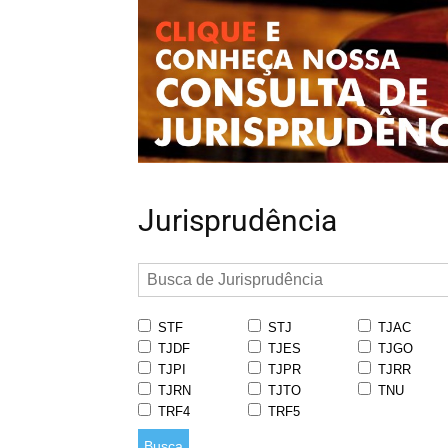
Jurisprudência
STF
STJ
TJAC
TJDF
TJES
TJGO
TJPI
TJPR
TJRR
TJRN
TJTO
TNU
TRF4
TRF5
Busca