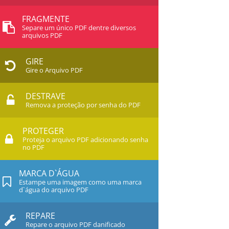
FRAGMENTE
Separe um único PDF dentre diversos
arquivos PDF
GIRE
Gire o Arquivo PDF
DESTRAVE
Remova a proteção por senha do PDF
PROTEGER
Proteja o arquivo PDF adicionando senha
no PDF
MARCA D`ÁGUA
Estampe uma imagem como uma marca
d`água do arquivo PDF
REPARE
Repare o arquivo PDF danificado