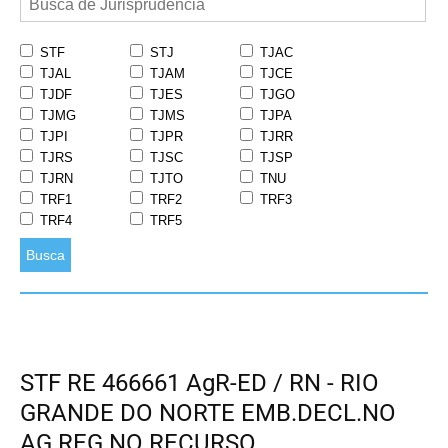
STF
STJ
TJAC
TJAL
TJAM
TJCE
TJDF
TJES
TJGO
TJMG
TJMS
TJPA
TJPI
TJPR
TJRR
TJRS
TJSC
TJSP
TJRN
TJTO
TNU
TRF1
TRF2
TRF3
TRF4
TRF5
Busca
STF RE 466661 AgR-ED / RN - RIO
GRANDE DO NORTE EMB.DECL.NO
AG.REG.NO RECURSO