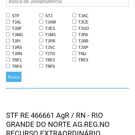
STF
STJ
TJAC
TJAL
TJAM
TJCE
TJDF
TJES
TJGO
TJMG
TJMS
TJPA
TJPI
TJPR
TJRR
TJRS
TJSC
TJSP
TJRN
TJTO
TNU
TRF1
TRF2
TRF3
TRF4
TRF5
Busca
STF RE 466661 AgR / RN - RIO
GRANDE DO NORTE AG.REG.NO
RECURSO EXTRAORDINÁRIO