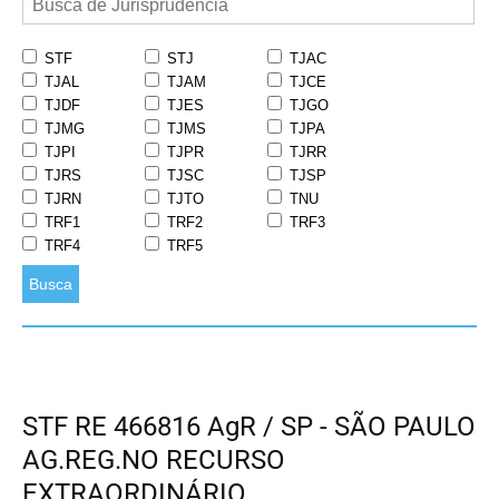
STF
STJ
TJAC
TJAL
TJAM
TJCE
TJDF
TJES
TJGO
TJMG
TJMS
TJPA
TJPI
TJPR
TJRR
TJRS
TJSC
TJSP
TJRN
TJTO
TNU
TRF1
TRF2
TRF3
TRF4
TRF5
Busca
STF RE 466816 AgR / SP - SÃO PAULO
AG.REG.NO RECURSO
EXTRAORDINÁRIO