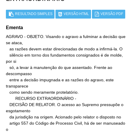
RESULTADO SIMPLES
VERSÃO HTML
VERSÃO PDF
Ementa
AGRAVO - OBJETO. Visando o agravo a fulminar a decisão que 
se ataca,

   as razões devem estar direcionadas de modo a infirmá-la. O

   silêncio em torno dos fundamentos consignados é de molde, 
por si

   só, a levar à manutenção do que assentado. Frente ao 
descompasso

   entre a decisão impugnada e as razões do agravo, este 
transparece

   como sendo meramente protelatório.

        RECURSO EXTRAORDINÁRIO -

   DECISÃO DE RELATOR. O acesso ao Supremo pressupõe o 
esgotamento

   da jurisdição na origem. Acionado pelo relator o disposto no

   artigo 557 do Código de Processo Civil, há de ser manuseado 
o
