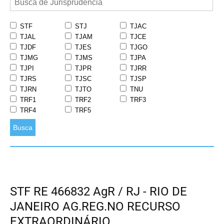
STF
STJ
TJAC
TJAL
TJAM
TJCE
TJDF
TJES
TJGO
TJMG
TJMS
TJPA
TJPI
TJPR
TJRR
TJRS
TJSC
TJSP
TJRN
TJTO
TNU
TRF1
TRF2
TRF3
TRF4
TRF5
Busca
STF RE 466832 AgR / RJ - RIO DE
JANEIRO AG.REG.NO RECURSO
EXTRAORDINÁRIO