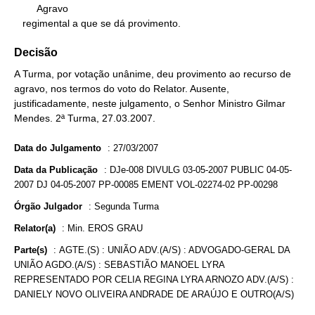
        Agravo

   regimental a que se dá provimento.
Decisão
A Turma, por votação unânime, deu provimento ao recurso de
agravo, nos termos do voto do Relator. Ausente,
justificadamente, neste julgamento, o Senhor Ministro Gilmar
Mendes. 2ª Turma, 27.03.2007.
Data do Julgamento
:
27/03/2007
Data da Publicação
:
DJe-008 DIVULG 03-05-2007 PUBLIC 04-05-
2007 DJ 04-05-2007 PP-00085 EMENT VOL-02274-02 PP-00298
Órgão Julgador
:
Segunda Turma
Relator(a)
:
Min. EROS GRAU
Parte(s)
:
AGTE.(S) : UNIÃO ADV.(A/S) : ADVOGADO-GERAL DA
UNIÃO AGDO.(A/S) : SEBASTIÃO MANOEL LYRA
REPRESENTADO POR CELIA REGINA LYRA ARNOZO ADV.(A/S) :
DANIELY NOVO OLIVEIRA ANDRADE DE ARAÚJO E OUTRO(A/S)