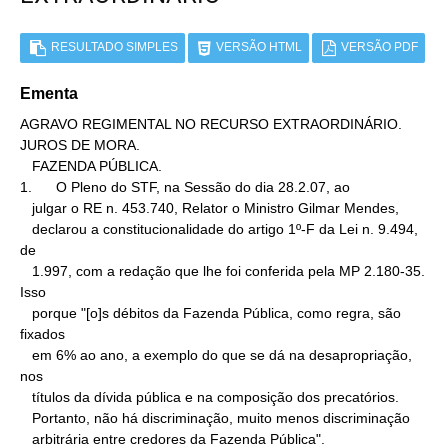
RESULTADO SIMPLES
VERSÃO HTML
VERSÃO PDF
Ementa
AGRAVO REGIMENTAL NO RECURSO EXTRAORDINÁRIO. 
JUROS DE MORA.

   FAZENDA PÚBLICA.

1.      O Pleno do STF, na Sessão do dia 28.2.07, ao

   julgar o RE n. 453.740, Relator o Ministro Gilmar Mendes,

   declarou a constitucionalidade do artigo 1º-F da Lei n. 9.494, 
de

   1.997, com a redação que lhe foi conferida pela MP 2.180-35. 
Isso

   porque "[o]s débitos da Fazenda Pública, como regra, são 
fixados

   em 6% ao ano, a exemplo do que se dá na desapropriação, 
nos

   títulos da dívida pública e na composição dos precatórios.

   Portanto, não há discriminação, muito menos discriminação

   arbitrária entre credores da Fazenda Pública".
