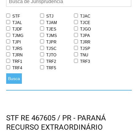
STF
STJ
TJAC
TJAL
TJAM
TJCE
TJDF
TJES
TJGO
TJMG
TJMS
TJPA
TJPI
TJPR
TJRR
TJRS
TJSC
TJSP
TJRN
TJTO
TNU
TRF1
TRF2
TRF3
TRF4
TRF5
Busca
STF RE 467605 / PR - PARANÁ
RECURSO EXTRAORDINÁRIO