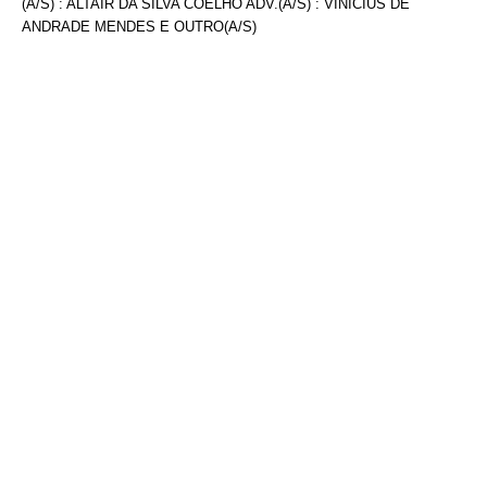
(A/S) : ALTAIR DA SILVA COELHO ADV.(A/S) : VINÍCIUS DE
ANDRADE MENDES E OUTRO(A/S)