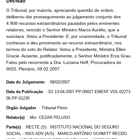
Decisão
O Tribunal, por maioria, apreciando questão de ordem,
deliberou dar prosseguimento ao julgamento conjunto dos
4.908 recursos extraordinários pautados pelos eminentes
relatores, vencido o Senhor Ministro Marco Aurélio, que a
suscitara. Votou a Presidente. E, por unanimidade, o Tribunal
conheceu e deu provimento ao recurso extraordinário, nos
termos do voto do Relator. Votou a Presidente, Ministra Ellen
Gracie. Ausente, justificadamente, o Senhor Ministro Eros Grau.
Falou pelo recorrente a Dra. Luciana Hoff, Procuradora do
INSS. Plenário, 09.02.2007.
Data do Julgamento
:
09/02/2007
Data da Publicação
:
DJ 13-04-2007 PP-00027 EMENT VOL-02271-
06 PP-01230
Órgão Julgador
:
Tribunal Pleno
Relator(a)
:
Min. CEZAR PELUSO
Parte(s)
:
RECTE.(S) : INSTITUTO NACIONAL DO SEGURO
SOCIAL - INSS ADV.(A/S) : MARCO ANTÔNIO SCHMITT RECDO.