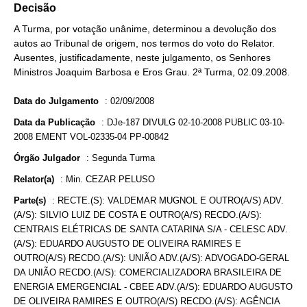
Decisão
A Turma, por votação unânime, determinou a devolução dos
autos ao Tribunal de origem, nos termos do voto do Relator.
Ausentes, justificadamente, neste julgamento, os Senhores
Ministros Joaquim Barbosa e Eros Grau. 2ª Turma, 02.09.2008.
Data do Julgamento
:
02/09/2008
Data da Publicação
:
DJe-187 DIVULG 02-10-2008 PUBLIC 03-10-
2008 EMENT VOL-02335-04 PP-00842
Órgão Julgador
:
Segunda Turma
Relator(a)
:
Min. CEZAR PELUSO
Parte(s)
:
RECTE.(S): VALDEMAR MUGNOL E OUTRO(A/S) ADV.
(A/S): SILVIO LUIZ DE COSTA E OUTRO(A/S) RECDO.(A/S):
CENTRAIS ELÉTRICAS DE SANTA CATARINA S/A - CELESC ADV.
(A/S): EDUARDO AUGUSTO DE OLIVEIRA RAMIRES E
OUTRO(A/S) RECDO.(A/S): UNIÃO ADV.(A/S): ADVOGADO-GERAL
DA UNIÃO RECDO.(A/S): COMERCIALIZADORA BRASILEIRA DE
ENERGIA EMERGENCIAL - CBEE ADV.(A/S): EDUARDO AUGUSTO
DE OLIVEIRA RAMIRES E OUTRO(A/S) RECDO.(A/S): AGÊNCIA