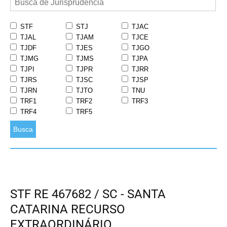
STF
STJ
TJAC
TJAL
TJAM
TJCE
TJDF
TJES
TJGO
TJMG
TJMS
TJPA
TJPI
TJPR
TJRR
TJRS
TJSC
TJSP
TJRN
TJTO
TNU
TRF1
TRF2
TRF3
TRF4
TRF5
Busca
STF RE 467682 / SC - SANTA
CATARINA RECURSO
EXTRAORDINÁRIO