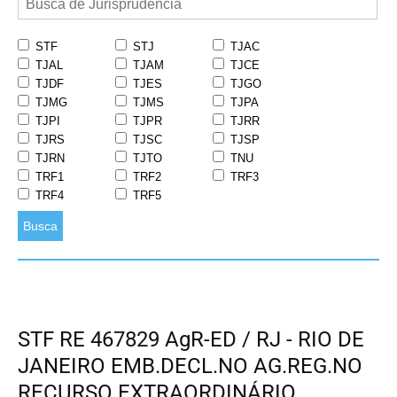
STF
STJ
TJAC
TJAL
TJAM
TJCE
TJDF
TJES
TJGO
TJMG
TJMS
TJPA
TJPI
TJPR
TJRR
TJRS
TJSC
TJSP
TJRN
TJTO
TNU
TRF1
TRF2
TRF3
TRF4
TRF5
Busca
STF RE 467829 AgR-ED / RJ - RIO DE
JANEIRO EMB.DECL.NO AG.REG.NO
RECURSO EXTRAORDINÁRIO