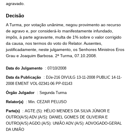
agravado.
Decisão
A Turma, por votação unânime, negou provimento ao recurso
de agravo e, por considerá-lo manifestamente infundado,
impôs, à parte agravante, multa de 1% sobre o valor corrigido
da causa, nos termos do voto do Relator. Ausentes,
justificadamente, neste julgamento, os Senhores Ministros Eros
Grau e Joaquim Barbosa. 2ª Turma, 07.10.2008.
Data do Julgamento
:
07/10/2008
Data da Publicação
:
DJe-216 DIVULG 13-11-2008 PUBLIC 14-11-
2008 EMENT VOL-02341-06 PP-01143
Órgão Julgador
:
Segunda Turma
Relator(a)
:
Min. CEZAR PELUSO
Parte(s)
:
AGTE.(S): HÉLIO MENDES DA SILVA JÚNIOR E
OUTRO(A/S) ADV.(A/S): DANIEL GOMES DE OLIVEIRA E
OUTRO(A/S) AGDO.(A/S): UNIÃO ADV.(A/S): ADVOGADO-GERAL
DA UNIÃO