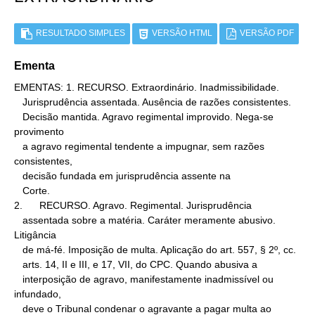
RESULTADO SIMPLES
VERSÃO HTML
VERSÃO PDF
Ementa
EMENTAS: 1. RECURSO. Extraordinário. Inadmissibilidade.

   Jurisprudência assentada. Ausência de razões consistentes.

   Decisão mantida. Agravo regimental improvido. Nega-se 
provimento

   a agravo regimental tendente a impugnar, sem razões 
consistentes,

   decisão fundada em jurisprudência assente na

   Corte.

2.      RECURSO. Agravo. Regimental. Jurisprudência

   assentada sobre a matéria. Caráter meramente abusivo. 
Litigância

   de má-fé. Imposição de multa. Aplicação do art. 557, § 2º, cc.

   arts. 14, II e III, e 17, VII, do CPC. Quando abusiva a

   interposição de agravo, manifestamente inadmissível ou 
infundado,

   deve o Tribunal condenar o agravante a pagar multa ao 