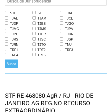
STF
STJ
TJAC
TJAL
TJAM
TJCE
TJDF
TJES
TJGO
TJMG
TJMS
TJPA
TJPI
TJPR
TJRR
TJRS
TJSC
TJSP
TJRN
TJTO
TNU
TRF1
TRF2
TRF3
TRF4
TRF5
Busca
STF RE 468080 AgR / RJ - RIO DE
JANEIRO AG.REG.NO RECURSO
EXTRAORDINÁRIO