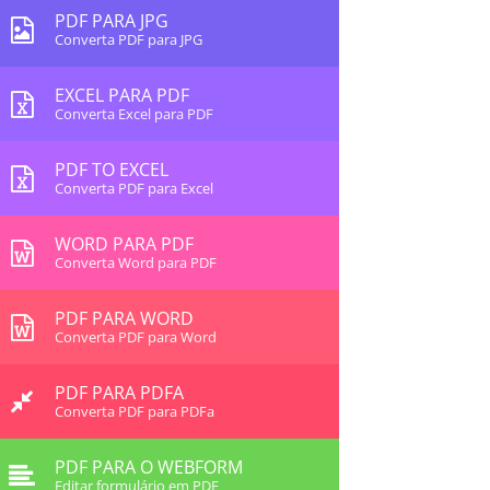
PDF PARA JPG
Converta PDF para JPG
EXCEL PARA PDF
Converta Excel para PDF
PDF TO EXCEL
Converta PDF para Excel
WORD PARA PDF
Converta Word para PDF
PDF PARA WORD
Converta PDF para Word
PDF PARA PDFA
Converta PDF para PDFa
PDF PARA O WEBFORM
Editar formulário em PDF