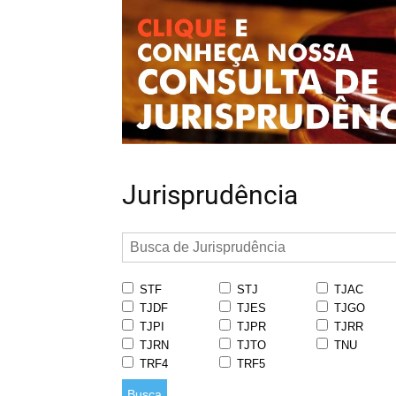
Jurisprudência
STF
STJ
TJAC
TJDF
TJES
TJGO
TJPI
TJPR
TJRR
TJRN
TJTO
TNU
TRF4
TRF5
Busca