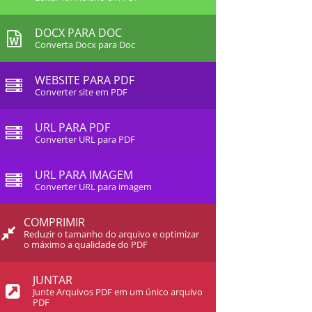
DOCX PARA DOC
Converta Docx para Doc
WEBSITE PARA PDF
Converter site em PDF
URL PARA PDF
Converter URL para PDF
URL PARA IMAGEM
Converter URL para imagem
COMPRIMIR
Reduzir o tamanho do arquivo e optimizar
o máximo a qualidade do PDF
JUNTAR
Junte Arquivos PDF em um único arquivo
PDF