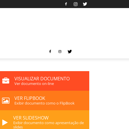
VISUALIZAR DOCUMENTO
Ver documento on-line
VER FLIPBOOK
Exibir documento como o FlipBook
VER SLIDESHOW
Exibir documento como apresentação de
slides