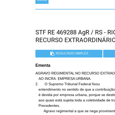
STF RE 469288 AgR / RS - 
RECURSO EXTRAORDINÁRI
RESULTADO SIMPLES
Ementa
AGRAVO REGIMENTAL NO RECURSO EXTRAOR
   AO INCRA. EMPRESA URBANA.

2.      O Supremo Tribunal Federal fixou

   entendimento no sentido de que a contribuição destinada ao INCRA

   é devida por empresa urbana, porque se destina a cobrir os riscos

   aos quais está sujeita toda a coletividade de trabalhadores.

   Precedentes.

        Agravo regimental a que se nega provimen