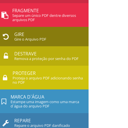
FRAGMENTE
Separe um único PDF dentre diversos
arquivos PDF
GIRE
Gire o Arquivo PDF
DESTRAVE
Remova a proteção por senha do PDF
PROTEGER
Proteja o arquivo PDF adicionando senha
no PDF
MARCA D`ÁGUA
Estampe uma imagem como uma marca
d`água do arquivo PDF
REPARE
Repare o arquivo PDF danificado