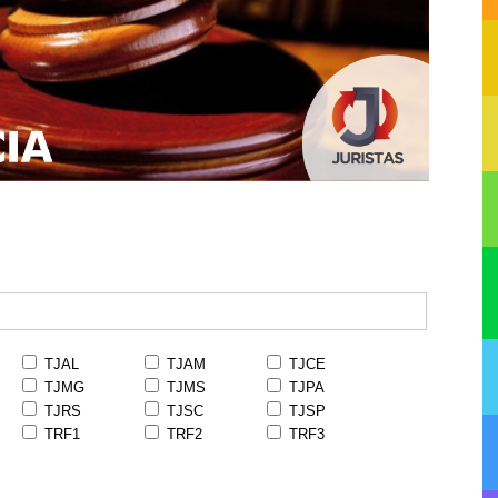
TJAL
TJAM
TJCE
TJMG
TJMS
TJPA
TJRS
TJSC
TJSP
TRF1
TRF2
TRF3