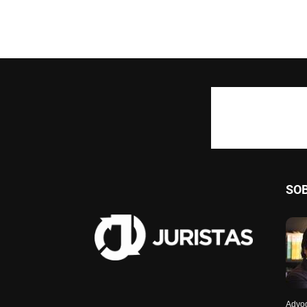
SO
Advog