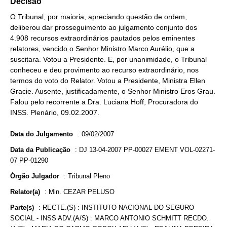
Decisão
O Tribunal, por maioria, apreciando questão de ordem,
deliberou dar prosseguimento ao julgamento conjunto dos
4.908 recursos extraordinários pautados pelos eminentes
relatores, vencido o Senhor Ministro Marco Aurélio, que a
suscitara. Votou a Presidente. E, por unanimidade, o Tribunal
conheceu e deu provimento ao recurso extraordinário, nos
termos do voto do Relator. Votou a Presidente, Ministra Ellen
Gracie. Ausente, justificadamente, o Senhor Ministro Eros Grau.
Falou pelo recorrente a Dra. Luciana Hoff, Procuradora do
INSS. Plenário, 09.02.2007.
Data do Julgamento
:
09/02/2007
Data da Publicação
:
DJ 13-04-2007 PP-00027 EMENT VOL-02271-
07 PP-01290
Órgão Julgador
:
Tribunal Pleno
Relator(a)
:
Min. CEZAR PELUSO
Parte(s)
:
RECTE.(S) : INSTITUTO NACIONAL DO SEGURO
SOCIAL - INSS ADV.(A/S) : MARCO ANTONIO SCHMITT RECDO.