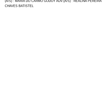
(A/S) : MARIA DO CARMO GODOY ADV.(A/S) : REALINA PEREIRA
CHAVES BATISTEL