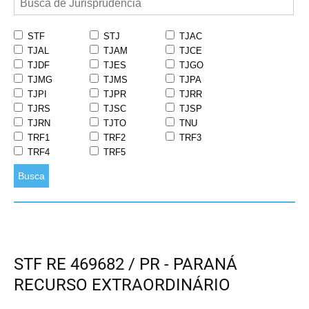
STF
STJ
TJAC
TJAL
TJAM
TJCE
TJDF
TJES
TJGO
TJMG
TJMS
TJPA
TJPI
TJPR
TJRR
TJRS
TJSC
TJSP
TJRN
TJTO
TNU
TRF1
TRF2
TRF3
TRF4
TRF5
Busca
STF RE 469682 / PR - PARANÁ
RECURSO EXTRAORDINÁRIO