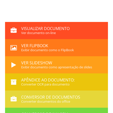
VISUALIZAR DOCUMENTO
Ver documento on-line
VER FLIPBOOK
Exibir documento como o FlipBook
VER SLIDESHOW
Exibir documento como apresentação de slides
APÊNDICE AO DOCUMENTO:
Converter OCR para documento
CONVERSOR DE DOCUMENTOS
Converter documentos do office