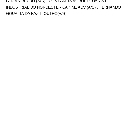
FARIAS RECDO.(A/S) : COMPANHIA AGROPECUÁRIA E
INDUSTRIAL DO NORDESTE - CAPINE ADV.(A/S) : FERNANDO
GOUVEIA DA PAZ E OUTRO(A/S)