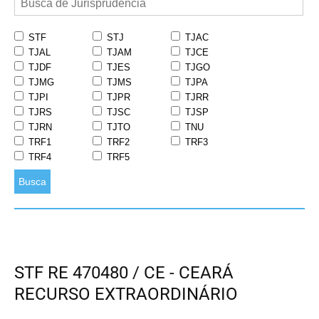
STF
STJ
TJAC
TJAL
TJAM
TJCE
TJDF
TJES
TJGO
TJMG
TJMS
TJPA
TJPI
TJPR
TJRR
TJRS
TJSC
TJSP
TJRN
TJTO
TNU
TRF1
TRF2
TRF3
TRF4
TRF5
Busca
STF RE 470480 / CE - CEARÁ
RECURSO EXTRAORDINÁRIO