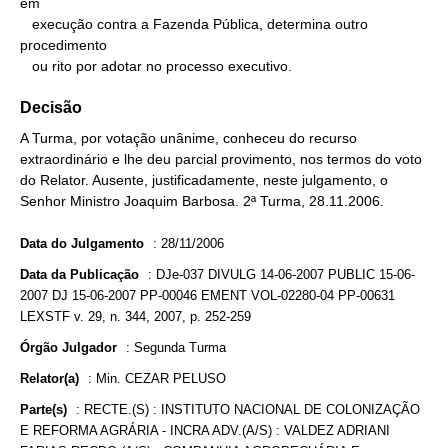
em

   execução contra a Fazenda Pública, determina outro 
procedimento

   ou rito por adotar no processo executivo.
Decisão
A Turma, por votação unânime, conheceu do recurso
extraordinário e lhe deu parcial provimento, nos termos do voto
do Relator. Ausente, justificadamente, neste julgamento, o
Senhor Ministro Joaquim Barbosa. 2ª Turma, 28.11.2006.
Data do Julgamento
:
28/11/2006
Data da Publicação
:
DJe-037 DIVULG 14-06-2007 PUBLIC 15-06-
2007 DJ 15-06-2007 PP-00046 EMENT VOL-02280-04 PP-00631
LEXSTF v. 29, n. 344, 2007, p. 252-259
Órgão Julgador
:
Segunda Turma
Relator(a)
:
Min. CEZAR PELUSO
Parte(s)
:
RECTE.(S) : INSTITUTO NACIONAL DE COLONIZAÇÃO
E REFORMA AGRÁRIA - INCRA ADV.(A/S) : VALDEZ ADRIANI