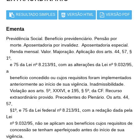
RESULTADO SIMPLES
VERSÃO HTML
VERSÃO PDF
Ementa
Previdência Social. Benefício previdenciário. Pensão por

   morte. Aposentadoria por invalidez.  Aposentadoria especial.

   Renda mensal. Valor. Majoração. Aplicação dos arts. 44, 57, § 
1º,

   e 75 da Lei nº 8.213/91, com as alterações da Lei nº 9.032/95, 
a

   benefício concedido ou cujos requisitos foram implementados

   anteriormente ao início de sua vigência. Inadmissibilidade.

   Violação aos arts. 5º, XXXVI, e 195, § 5º, da CF. Recurso

   extraordinário provido. Precedentes do Plenário. Os arts. 44, 
57,

   §1º, e 75 da Lei federal nº 8.213/91, com a redação dada pela 
Lei

   nº 9.032/95, não se aplicam aos benefícios cujos requisitos de

   concessão se tenham aperfeiçoado antes do início de sua 
vigência.