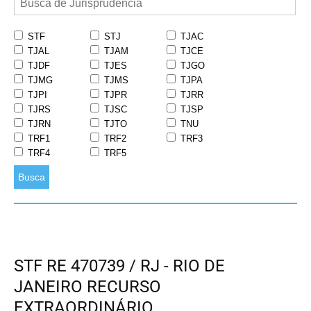
STF
STJ
TJAC
TJAL
TJAM
TJCE
TJDF
TJES
TJGO
TJMG
TJMS
TJPA
TJPI
TJPR
TJRR
TJRS
TJSC
TJSP
TJRN
TJTO
TNU
TRF1
TRF2
TRF3
TRF4
TRF5
Busca
STF RE 470739 / RJ - RIO DE
JANEIRO RECURSO
EXTRAORDINÁRIO