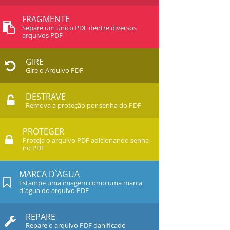
FRAGMENTE
Separe um único PDF dentre diversos
arquivos PDF
GIRE
Gire o Arquivo PDF
DESTRAVE
Remova a proteção por senha do PDF
PROTEGER
Proteja o arquivo PDF adicionando senha
no PDF
MARCA D`ÁGUA
Estampe uma imagem como uma marca
d`água do arquivo PDF
REPARE
Repare o arquivo PDF danificado