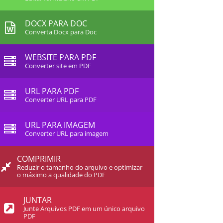
DOCX PARA DOC
Converta Docx para Doc
WEBSITE PARA PDF
Converter site em PDF
URL PARA PDF
Converter URL para PDF
URL PARA IMAGEM
Converter URL para imagem
COMPRIMIR
Reduzir o tamanho do arquivo e optimizar
o máximo a qualidade do PDF
JUNTAR
Junte Arquivos PDF em um único arquivo
PDF