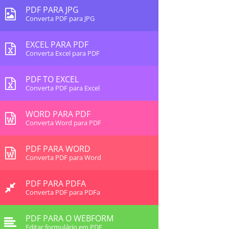
PDF PARA JPG
Converta PDF para JPG
EXCEL PARA PDF
Converta Excel para PDF
PDF TO EXCEL
Converta PDF para Excel
WORD PARA PDF
Converta Word para PDF
PDF PARA WORD
Converta PDF para Word
PDF PARA PDFA
Converta PDF para PDFa
PDF PARA O WEBFORM
Editar formulário em PDF