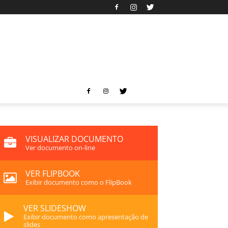
VISUALIZAR DOCUMENTO
Ver documento on-line
VER FLIPBOOK
Exibir documento como o FlipBook
VER SLIDESHOW
Exibir documento como apresentação de
slides