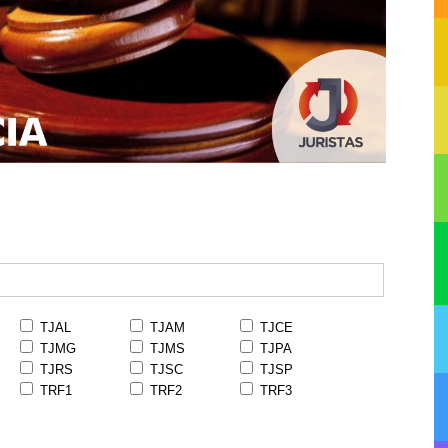
TJAL
TJAM
TJCE
TJMG
TJMS
TJPA
TJRS
TJSC
TJSP
TRF1
TRF2
TRF3