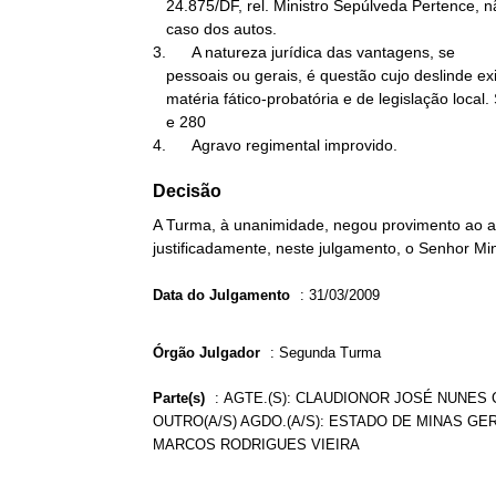
   24.875/DF, rel. Ministro Sepúlveda Pertence, não se aplica ao

   caso dos autos.

3.      A natureza jurídica das vantagens, se

   pessoais ou gerais, é questão cujo deslinde exige o reexame de

   matéria fático-probatória e de legislação local. Súmulas STF 279

   e 280

4.      Agravo regimental improvido.
Decisão
A Turma, à unanimidade, negou provimento ao ag
justificadamente, neste julgamento, o Senhor Mi
Data do Julgamento
:
31/03/2009
Órgão Julgador
:
Segunda Turma
Parte(s)
:
AGTE.(S): CLAUDIONOR JOSÉ NUNES C
OUTRO(A/S) AGDO.(A/S): ESTADO DE MINAS GER
MARCOS RODRIGUES VIEIRA