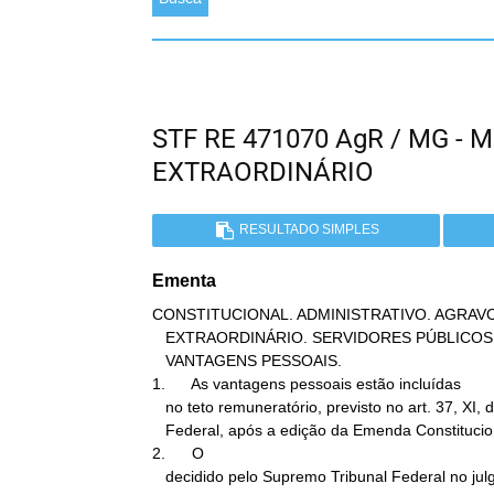
STF RE 471070 AgR / MG -
EXTRAORDINÁRIO
RESULTADO SIMPLES
Ementa
CONSTITUCIONAL. ADMINISTRATIVO. AGRAV
   EXTRAORDINÁRIO. SERVIDORES PÚBLICOS. TETO DE VENCIMENTOS.

   VANTAGENS PESSOAIS.

1.      As vantagens pessoais estão incluídas

   no teto remuneratório, previsto no art. 37, XI, da Constituição

   Federal, após a edição da Emenda Constitucional 41/2003.

2.      O

   decidido pelo Supremo Tribunal Federal no julgamento do MS
