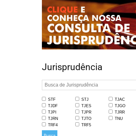
Jurisprudência
STF
STJ
TJAC
TJDF
TJES
TJGO
TJPI
TJPR
TJRR
TJRN
TJTO
TNU
TRF4
TRF5
Busca