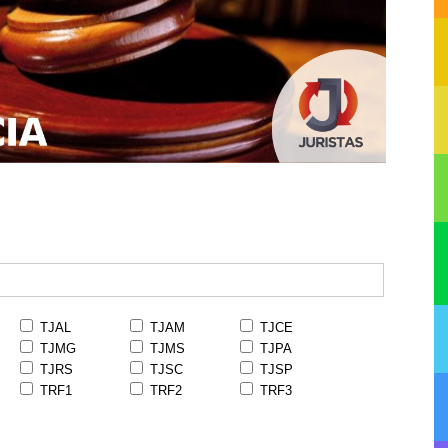
TJAL
TJAM
TJCE
TJMG
TJMS
TJPA
TJRS
TJSC
TJSP
TRF1
TRF2
TRF3