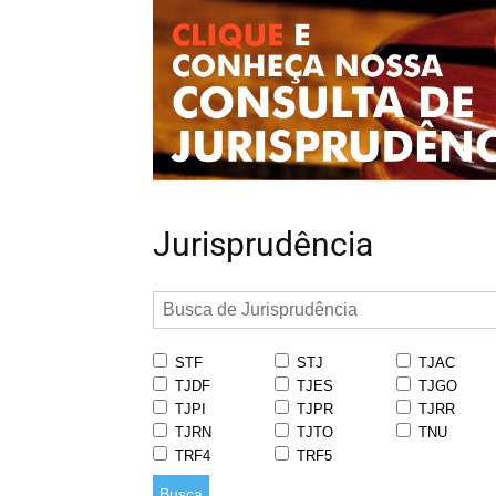
Jurisprudência
STF
STJ
TJAC
TJDF
TJES
TJGO
TJPI
TJPR
TJRR
TJRN
TJTO
TNU
TRF4
TRF5
Busca