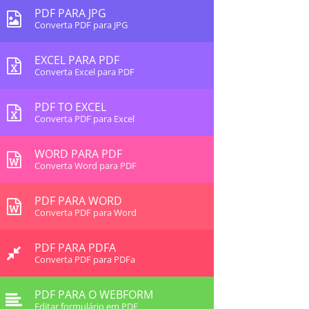
PDF PARA JPG
Converta PDF para JPG
EXCEL PARA PDF
Converta Excel para PDF
PDF TO EXCEL
Converta PDF para Excel
WORD PARA PDF
Converta Word para PDF
PDF PARA WORD
Converta PDF para Word
PDF PARA PDFA
Converta PDF para PDFa
PDF PARA O WEBFORM
Editar formulário em PDF