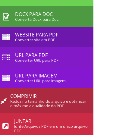
DOCX PARA DOC
Converta Docx para Doc
WEBSITE PARA PDF
Converter site em PDF
URL PARA PDF
Converter URL para PDF
URL PARA IMAGEM
Converter URL para imagem
COMPRIMIR
Reduzir o tamanho do arquivo e optimizar
o máximo a qualidade do PDF
JUNTAR
Junte Arquivos PDF em um único arquivo
PDF