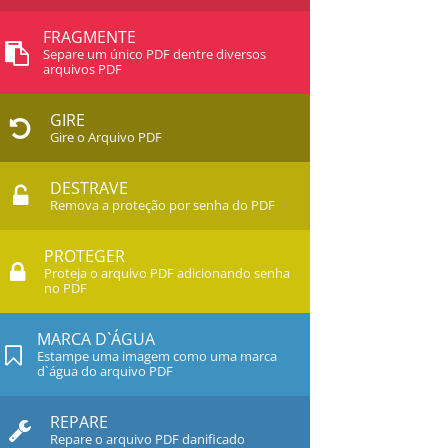
FRAGMENTE
Separe um único PDF dentre diversos
arquivos PDF
GIRE
Gire o Arquivo PDF
DESTRAVE
Remova a proteção por senha do PDF
PROTEGER
Proteja o arquivo PDF adicionando senha
no PDF
MARCA D`ÁGUA
Estampe uma imagem como uma marca
d`água do arquivo PDF
REPARE
Repare o arquivo PDF danificado