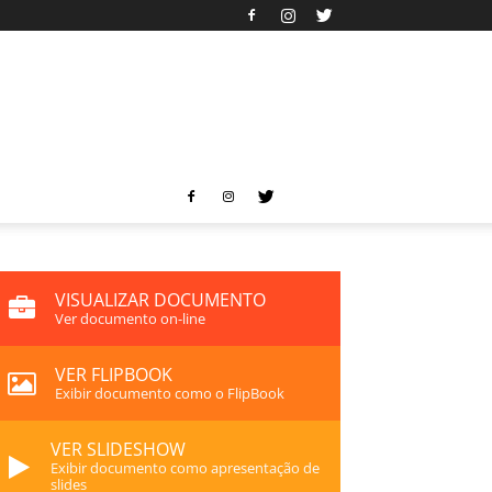
VISUALIZAR DOCUMENTO
Ver documento on-line
VER FLIPBOOK
Exibir documento como o FlipBook
VER SLIDESHOW
Exibir documento como apresentação de
slides