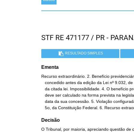
STF RE 471177 / PR - PAR
RESULTADO SIMPLES
Ementa
Recurso extraordinário. 2. Benefício previdenciári
   concedido antes da edição da Lei nº 9.032, de 1995.  3. Aplicação

   da citada lei. Impossibilidade. 4. O benefício previdenciário

   deve ser calculado na forma prevista na legislação vigente na

   data da sua concessão. 5. Violação configurada do artigo 195, §

   5o, da Constituição Federal. 6. Recurso extrao
Decisão
O Tribunal, por maioria, apreciando questão de