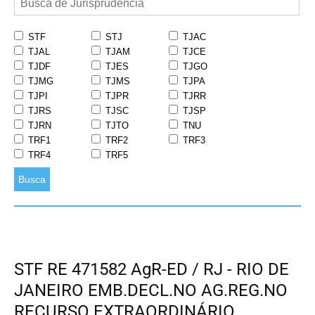
STF
STJ
TJAC
TJAL
TJAM
TJCE
TJDF
TJES
TJGO
TJMG
TJMS
TJPA
TJPI
TJPR
TJRR
TJRS
TJSC
TJSP
TJRN
TJTO
TNU
TRF1
TRF2
TRF3
TRF4
TRF5
Busca
STF RE 471582 AgR-ED / RJ - RIO DE
JANEIRO EMB.DECL.NO AG.REG.NO
RECURSO EXTRAORDINÁRIO