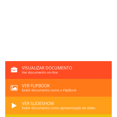
VISUALIZAR DOCUMENTO
Ver documento on-line
VER FLIPBOOK
Exibir documento como o FlipBook
VER SLIDESHOW
Exibir documento como apresentação de slides