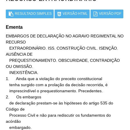
RESULTADO SIMPLES
VERSÃO HTML
VERSÃO PDF
Ementa
EMBARGOS DE DECLARAÇÃO NO AGRAVO REGIMENTAL NO 
RECURSO

   EXTRAORDINÁRIO. ISS. CONSTRUÇÃO CIVIL. ISENÇÃO. 
AUSÊNCIA DE

   PREQUESTIONAMENTO. OBSCURIDADE, CONTRADIÇÃO 
OU OMISSÃO.

   INEXISTÊNCIA.

1.      Ainda que a violação do preceito constitucional

   tenha surgido com a prolação da decisão recorrida, é

   imprescindível o prequestionamento. Precedentes.

2.      Os embargos

   de declaração prestam-se às hipóteses do artigo 535 do 
Código de

   Processo Civil e não para rediscutir os fundamentos do 
acórdão

   embargado.
