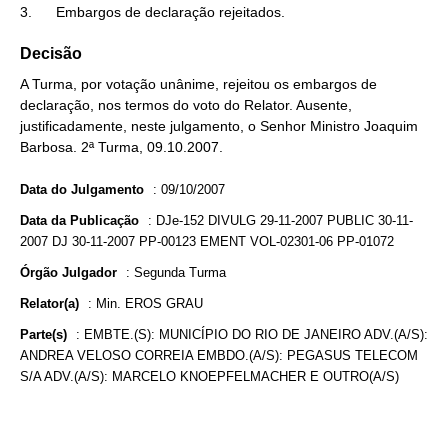
3.      Embargos de declaração rejeitados.
Decisão
A Turma, por votação unânime, rejeitou os embargos de
declaração, nos termos do voto do Relator. Ausente,
justificadamente, neste julgamento, o Senhor Ministro Joaquim
Barbosa. 2ª Turma, 09.10.2007.
Data do Julgamento
:
09/10/2007
Data da Publicação
:
DJe-152 DIVULG 29-11-2007 PUBLIC 30-11-
2007 DJ 30-11-2007 PP-00123 EMENT VOL-02301-06 PP-01072
Órgão Julgador
:
Segunda Turma
Relator(a)
:
Min. EROS GRAU
Parte(s)
:
EMBTE.(S): MUNICÍPIO DO RIO DE JANEIRO ADV.(A/S):
ANDREA VELOSO CORREIA EMBDO.(A/S): PEGASUS TELECOM
S/A ADV.(A/S): MARCELO KNOEPFELMACHER E OUTRO(A/S)