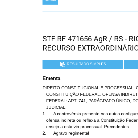
STF RE 471656 AgR / RS - 
RECURSO EXTRAORDINÁRI
RESULTADO SIMPLES
Ementa
DIREITO CONSTITUCIONAL E PROCESSUAL. OFE
   CONSTITUIÇÃO FEDERAL. OFENSA INDIRETA OU REFLEXA À CONSTITUIÇÃO

   FEDERAL: ART. 741, PARÁGRAFO ÚNICO, DO CPC. TÍTULO EXECUTIVO

   JUDICIAL.

1.      A controvérsia presente nos autos configura
   ofensa indireta ou reflexa à Constituição Federal, o que não dá

   ensejo a esta via processual. Precedentes.

2.      Agravo regimental
