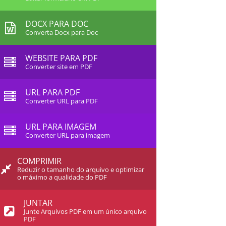
DOCX PARA DOC
Converta Docx para Doc
WEBSITE PARA PDF
Converter site em PDF
URL PARA PDF
Converter URL para PDF
URL PARA IMAGEM
Converter URL para imagem
COMPRIMIR
Reduzir o tamanho do arquivo e optimizar
o máximo a qualidade do PDF
JUNTAR
Junte Arquivos PDF em um único arquivo
PDF