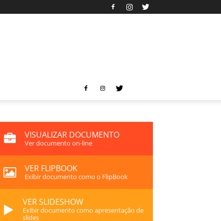
VISUALIZAR DOCUMENTO
Ver documento on-line
VER FLIPBOOK
Exibir documento como o FlipBook
VER SLIDESHOW
Exibir documento como apresentação de
slides