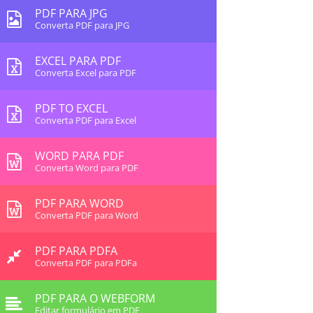
PDF PARA JPG
Converta PDF para JPG
EXCEL PARA PDF
Converta Excel para PDF
PDF TO EXCEL
Converta PDF para Excel
WORD PARA PDF
Converta Word para PDF
PDF PARA WORD
Converta PDF para Word
PDF PARA PDFA
Converta PDF para PDFa
PDF PARA O WEBFORM
Editar formulário em PDF