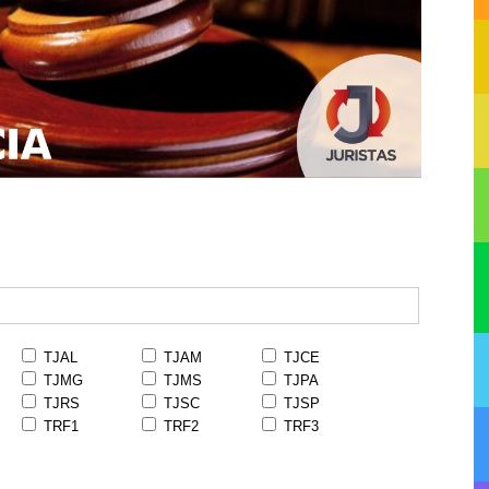
TJAL
TJAM
TJCE
TJMG
TJMS
TJPA
TJRS
TJSC
TJSP
TRF1
TRF2
TRF3