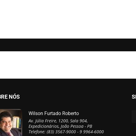
BRE NÓS
S
Wilson Furtado Roberto
Av. Júlia Freire, 1200, Sala 904,
Expedicionários, João Pessoa - PB
Telefone: (83) 3567-9000 - 9 9964-6000