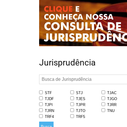
Jurisprudência
STF
STJ
TJAC
TJDF
TJES
TJGO
TJPI
TJPR
TJRR
TJRN
TJTO
TNU
TRF4
TRF5
Busca