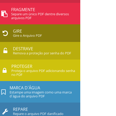
FRAGMENTE
Separe um único PDF dentre diversos
arquivos PDF
GIRE
Gire o Arquivo PDF
DESTRAVE
Remova a proteção por senha do PDF
PROTEGER
Proteja o arquivo PDF adicionando senha
no PDF
MARCA D`ÁGUA
Estampe uma imagem como uma marca
d`água do arquivo PDF
REPARE
Repare o arquivo PDF danificado