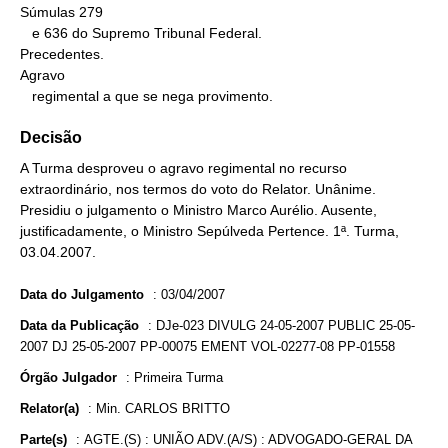
Súmulas 279

   e 636 do Supremo Tribunal Federal.

Precedentes.

Agravo

   regimental a que se nega provimento.
Decisão
A Turma desproveu o agravo regimental no recurso
extraordinário, nos termos do voto do Relator. Unânime.
Presidiu o julgamento o Ministro Marco Aurélio. Ausente,
justificadamente, o Ministro Sepúlveda Pertence. 1ª. Turma,
03.04.2007.
Data do Julgamento
:
03/04/2007
Data da Publicação
:
DJe-023 DIVULG 24-05-2007 PUBLIC 25-05-
2007 DJ 25-05-2007 PP-00075 EMENT VOL-02277-08 PP-01558
Órgão Julgador
:
Primeira Turma
Relator(a)
:
Min. CARLOS BRITTO
Parte(s)
:
AGTE.(S) : UNIÃO ADV.(A/S) : ADVOGADO-GERAL DA