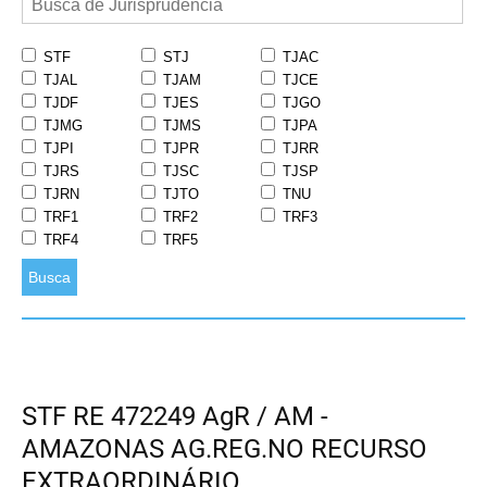
STF
STJ
TJAC
TJAL
TJAM
TJCE
TJDF
TJES
TJGO
TJMG
TJMS
TJPA
TJPI
TJPR
TJRR
TJRS
TJSC
TJSP
TJRN
TJTO
TNU
TRF1
TRF2
TRF3
TRF4
TRF5
Busca
STF RE 472249 AgR / AM -
AMAZONAS AG.REG.NO RECURSO
EXTRAORDINÁRIO