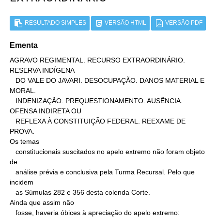
RESULTADO SIMPLES
VERSÃO HTML
VERSÃO PDF
Ementa
AGRAVO REGIMENTAL. RECURSO EXTRAORDINÁRIO. 
RESERVA INDÍGENA

   DO VALE DO JAVARI. DESOCUPAÇÃO. DANOS MATERIAL E 
MORAL.

   INDENIZAÇÃO. PREQUESTIONAMENTO. AUSÊNCIA. 
OFENSA INDIRETA OU

   REFLEXA À CONSTITUIÇÃO FEDERAL. REEXAME DE 
PROVA.

Os temas

   constitucionais suscitados no apelo extremo não foram objeto 
de

   análise prévia e conclusiva pela Turma Recursal. Pelo que 
incidem

   as Súmulas 282 e 356 desta colenda Corte.

Ainda que assim não

   fosse, haveria óbices à apreciação do apelo extremo: 