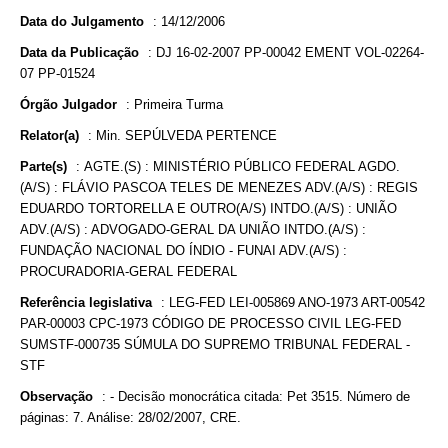
Data do Julgamento
:
14/12/2006
Data da Publicação
:
DJ 16-02-2007 PP-00042 EMENT VOL-02264-
07 PP-01524
Órgão Julgador
:
Primeira Turma
Relator(a)
:
Min. SEPÚLVEDA PERTENCE
Parte(s)
:
AGTE.(S) : MINISTÉRIO PÚBLICO FEDERAL AGDO.
(A/S) : FLÁVIO PASCOA TELES DE MENEZES ADV.(A/S) : REGIS
EDUARDO TORTORELLA E OUTRO(A/S) INTDO.(A/S) : UNIÃO
ADV.(A/S) : ADVOGADO-GERAL DA UNIÃO INTDO.(A/S) :
FUNDAÇÃO NACIONAL DO ÍNDIO - FUNAI ADV.(A/S) :
PROCURADORIA-GERAL FEDERAL
Referência legislativa
:
LEG-FED LEI-005869 ANO-1973 ART-00542
PAR-00003 CPC-1973 CÓDIGO DE PROCESSO CIVIL LEG-FED
SUMSTF-000735 SÚMULA DO SUPREMO TRIBUNAL FEDERAL -
STF
Observação
:
- Decisão monocrática citada: Pet 3515. Número de
páginas: 7. Análise: 28/02/2007, CRE.