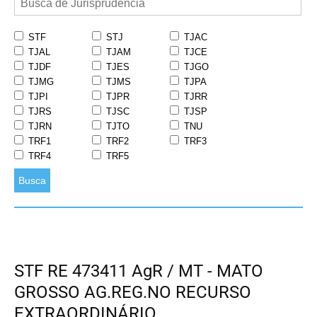
STF
STJ
TJAC
TJAL
TJAM
TJCE
TJDF
TJES
TJGO
TJMG
TJMS
TJPA
TJPI
TJPR
TJRR
TJRS
TJSC
TJSP
TJRN
TJTO
TNU
TRF1
TRF2
TRF3
TRF4
TRF5
Busca
STF RE 473411 AgR / MT - MATO
GROSSO AG.REG.NO RECURSO
EXTRAORDINÁRIO