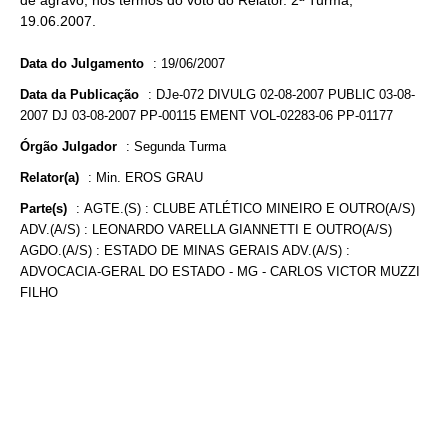
de agravo, nos termos do voto do Relator. 2ª Turma,
19.06.2007.
Data do Julgamento
:
19/06/2007
Data da Publicação
:
DJe-072 DIVULG 02-08-2007 PUBLIC 03-08-
2007 DJ 03-08-2007 PP-00115 EMENT VOL-02283-06 PP-01177
Órgão Julgador
:
Segunda Turma
Relator(a)
:
Min. EROS GRAU
Parte(s)
:
AGTE.(S) : CLUBE ATLÉTICO MINEIRO E OUTRO(A/S)
ADV.(A/S) : LEONARDO VARELLA GIANNETTI E OUTRO(A/S)
AGDO.(A/S) : ESTADO DE MINAS GERAIS ADV.(A/S) :
ADVOCACIA-GERAL DO ESTADO - MG - CARLOS VICTOR MUZZI
FILHO