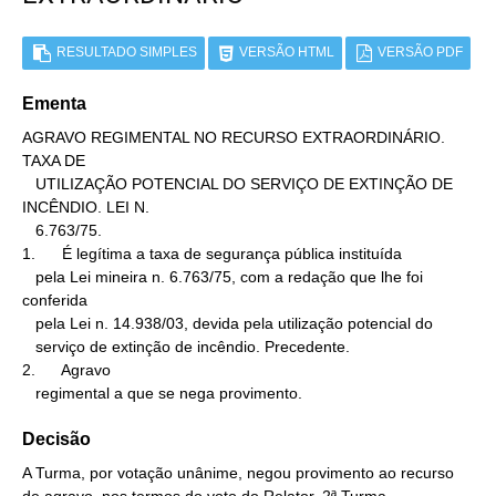
RESULTADO SIMPLES
VERSÃO HTML
VERSÃO PDF
Ementa
AGRAVO REGIMENTAL NO RECURSO EXTRAORDINÁRIO. 
TAXA DE

   UTILIZAÇÃO POTENCIAL DO SERVIÇO DE EXTINÇÃO DE 
INCÊNDIO. LEI N.

   6.763/75.

1.      É legítima a taxa de segurança pública instituída

   pela Lei mineira n. 6.763/75, com a redação que lhe foi 
conferida

   pela Lei n. 14.938/03, devida pela utilização potencial do

   serviço de extinção de incêndio. Precedente.

2.      Agravo

   regimental a que se nega provimento.
Decisão
A Turma, por votação unânime, negou provimento ao recurso