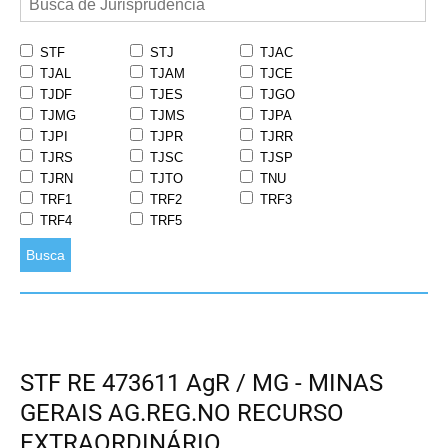
STF
STJ
TJAC
TJAL
TJAM
TJCE
TJDF
TJES
TJGO
TJMG
TJMS
TJPA
TJPI
TJPR
TJRR
TJRS
TJSC
TJSP
TJRN
TJTO
TNU
TRF1
TRF2
TRF3
TRF4
TRF5
Busca
STF RE 473611 AgR / MG - MINAS
GERAIS AG.REG.NO RECURSO
EXTRAORDINÁRIO