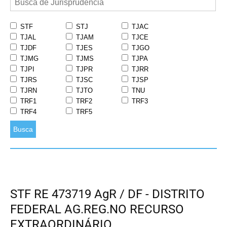
STF
STJ
TJAC
TJAL
TJAM
TJCE
TJDF
TJES
TJGO
TJMG
TJMS
TJPA
TJPI
TJPR
TJRR
TJRS
TJSC
TJSP
TJRN
TJTO
TNU
TRF1
TRF2
TRF3
TRF4
TRF5
Busca
STF RE 473719 AgR / DF - DISTRITO
FEDERAL AG.REG.NO RECURSO
EXTRAORDINÁRIO