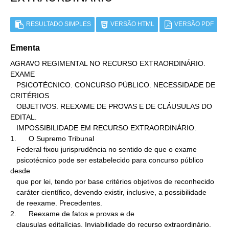
RESULTADO SIMPLES
VERSÃO HTML
VERSÃO PDF
Ementa
AGRAVO REGIMENTAL NO RECURSO EXTRAORDINÁRIO.  
EXAME

   PSICOTÉCNICO. CONCURSO PÚBLICO. NECESSIDADE DE 
CRITÉRIOS

   OBJETIVOS. REEXAME DE PROVAS E DE CLÁUSULAS DO 
EDITAL.

   IMPOSSIBILIDADE EM RECURSO EXTRAORDINÁRIO.

1.      O Supremo Tribunal

   Federal fixou jurisprudência no sentido de que o exame

   psicotécnico pode ser estabelecido para concurso público 
desde

   que por lei, tendo por base critérios objetivos de reconhecido

   caráter científico, devendo existir, inclusive, a possibilidade

   de reexame. Precedentes.

2.      Reexame de fatos e provas e de

   clausulas editalícias. Inviabilidade do recurso extraordinário.
