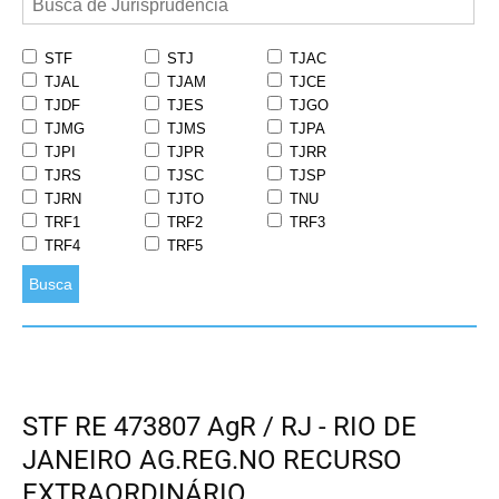
STF
STJ
TJAC
TJAL
TJAM
TJCE
TJDF
TJES
TJGO
TJMG
TJMS
TJPA
TJPI
TJPR
TJRR
TJRS
TJSC
TJSP
TJRN
TJTO
TNU
TRF1
TRF2
TRF3
TRF4
TRF5
Busca
STF RE 473807 AgR / RJ - RIO DE
JANEIRO AG.REG.NO RECURSO
EXTRAORDINÁRIO