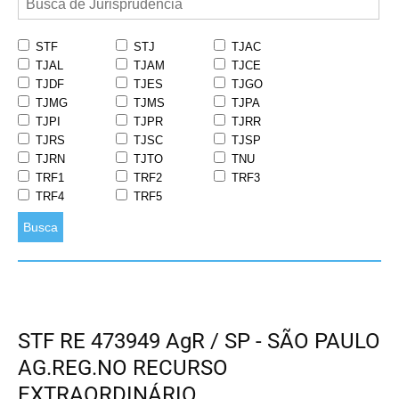
STF
STJ
TJAC
TJAL
TJAM
TJCE
TJDF
TJES
TJGO
TJMG
TJMS
TJPA
TJPI
TJPR
TJRR
TJRS
TJSC
TJSP
TJRN
TJTO
TNU
TRF1
TRF2
TRF3
TRF4
TRF5
Busca
STF RE 473949 AgR / SP - SÃO PAULO
AG.REG.NO RECURSO
EXTRAORDINÁRIO