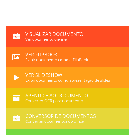
VISUALIZAR DOCUMENTO
Ver documento on-line
VER FLIPBOOK
Exibir documento como o FlipBook
VER SLIDESHOW
Exibir documento como apresentação de slides
APÊNDICE AO DOCUMENTO:
Converter OCR para documento
CONVERSOR DE DOCUMENTOS
Converter documentos do office