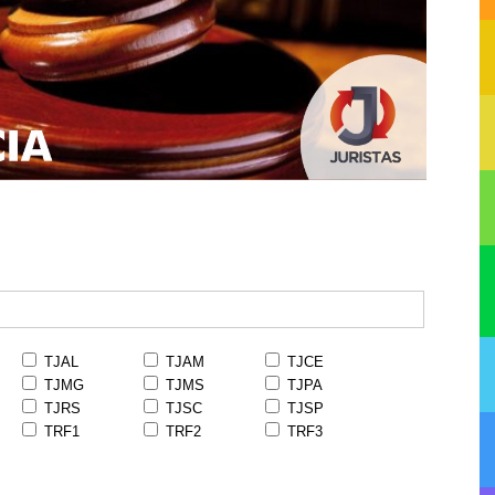
TJAL
TJAM
TJCE
TJMG
TJMS
TJPA
TJRS
TJSC
TJSP
TRF1
TRF2
TRF3