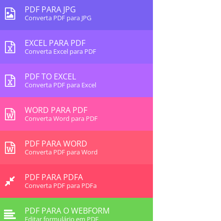
PDF PARA JPG
Converta PDF para JPG
EXCEL PARA PDF
Converta Excel para PDF
PDF TO EXCEL
Converta PDF para Excel
WORD PARA PDF
Converta Word para PDF
PDF PARA WORD
Converta PDF para Word
PDF PARA PDFA
Converta PDF para PDFa
PDF PARA O WEBFORM
Editar formulário em PDF