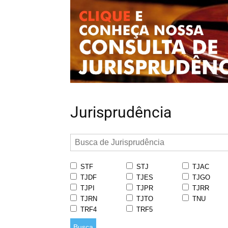
Jurisprudência
STF
STJ
TJAC
TJDF
TJES
TJGO
TJPI
TJPR
TJRR
TJRN
TJTO
TNU
TRF4
TRF5
Busca