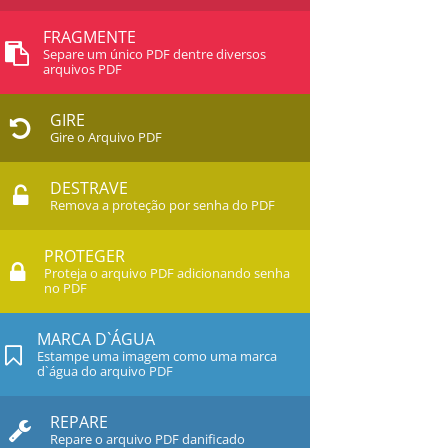
FRAGMENTE
Separe um único PDF dentre diversos
arquivos PDF
GIRE
Gire o Arquivo PDF
DESTRAVE
Remova a proteção por senha do PDF
PROTEGER
Proteja o arquivo PDF adicionando senha
no PDF
MARCA D`ÁGUA
Estampe uma imagem como uma marca
d`água do arquivo PDF
REPARE
Repare o arquivo PDF danificado