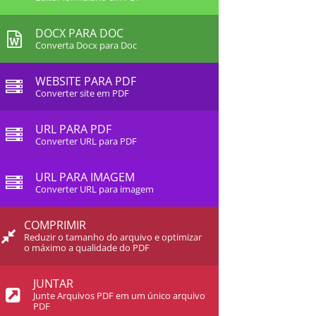
DOCX PARA DOC
Converta Docx para Doc
WEBSITE PARA PDF
Converter site em PDF
URL PARA PDF
Converter URL para PDF
URL PARA IMAGEM
Converter URL para imagem
COMPRIMIR
Reduzir o tamanho do arquivo e optimizar
o máximo a qualidade do PDF
JUNTAR
Junte Arquivos PDF em um único arquivo
PDF