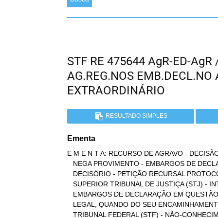
STF RE 475644 AgR-ED-AgR 
AG.REG.NOS EMB.DECL.NO
EXTRAORDINÁRIO
RESULTADO SIMPLES
Ementa
E M E N T A: RECURSO DE AGRAVO - DECISÃO
   NEGA PROVIMENTO - EMBARGOS DE DECLARAÇÃO DEDUZIDOS CONTRA TAL ATO

   DECISÓRIO - PETIÇÃO RECURSAL PROTOCOLADA, NO ENTANTO, PERANTE O

   SUPERIOR TRIBUNAL DE JUSTIÇA (STJ) - INTEMPESTIVIDADE DOS

   EMBARGOS DE DECLARAÇÃO EM QUESTÃO, PORQUE JÁ ESGOTADO O PRAZO

   LEGAL, QUANDO DO SEU ENCAMINHAMENTO AO PROTOCOLO DO SUPREMO

   TRIBUNAL FEDERAL (STF) - NÃO-CONHECIMENTO - NOVO RECURSO DE
