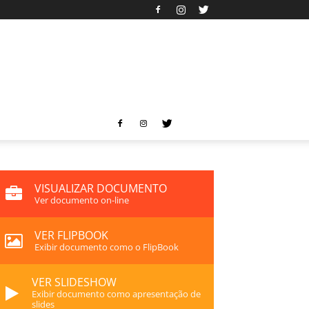
VISUALIZAR DOCUMENTO
Ver documento on-line
VER FLIPBOOK
Exibir documento como o FlipBook
VER SLIDESHOW
Exibir documento como apresentação de
slides