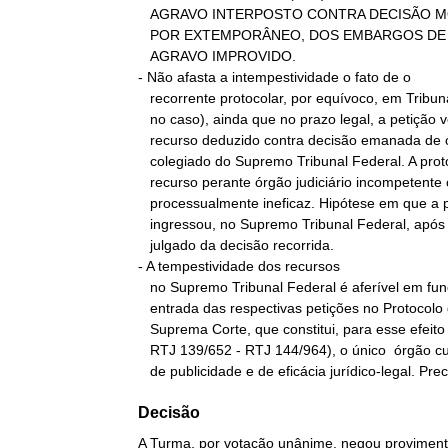
   AGRAVO INTERPOSTO CONTRA DECISÃO MONOCRÁTICA QUE NÃO CONHECEU,

   POR EXTEMPORÂNEO, DOS EMBARGOS DE DECLARAÇÃO - SEGUNDO RECURSO DE

   AGRAVO IMPROVIDO.

- Não afasta a intempestividade o fato de o

   recorrente protocolar, por equívoco, em Tribunal diverso (o STJ,

   no caso), ainda que no prazo legal, a petição veiculadora do

   recurso deduzido contra decisão emanada de órgão monocrático ou

   colegiado do Supremo Tribunal Federal. A protocolização do

   recurso perante órgão judiciário incompetente constitui ato

   processualmente ineficaz. Hipótese em que a petição recursal

   ingressou, no Supremo Tribunal Federal, após o trânsito em

   julgado da decisão recorrida.

- A tempestividade dos recursos

   no Supremo Tribunal Federal é aferível em função das datas de

   entrada das respectivas petições no Protocolo da Secretaria desta

   Suprema Corte, que constitui, para esse efeito (RTJ 131/1406 -

   RTJ 139/652 - RTJ 144/964), o único  órgão cujo registro é dotado

   de publicidade e de eficácia jurídico-legal. Pr
Decisão
A Turma, por votação unânime, negou provimento