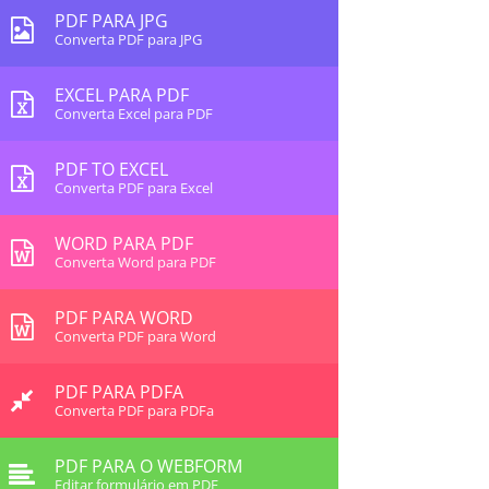
PDF PARA JPG
Converta PDF para JPG
EXCEL PARA PDF
Converta Excel para PDF
PDF TO EXCEL
Converta PDF para Excel
WORD PARA PDF
Converta Word para PDF
PDF PARA WORD
Converta PDF para Word
PDF PARA PDFA
Converta PDF para PDFa
PDF PARA O WEBFORM
Editar formulário em PDF