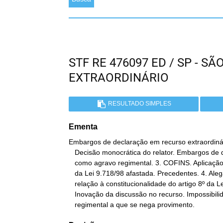
STF RE 476097 ED / SP - 
EXTRAORDINÁRIO
RESULTADO SIMPLES
Ementa
Embargos de declaração em recurso extraordinári
   Decisão monocrática do relator. Embargos de declaração recebidos

   como agravo regimental. 3. COFINS. Aplicação do § 1º do artigo 3

   da Lei 9.718/98 afastada. Precedentes. 4. Alegação de omissão em

   relação à constitucionalidade do artigo 8º da Lei 8.718, de 1998.

   Inovação da discussão no recurso. Impossibilidade. 5. Agravo

   regimental a que se nega provimento.