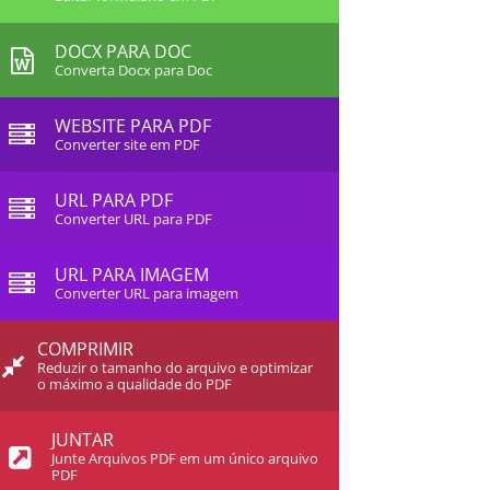
DOCX PARA DOC
Converta Docx para Doc
WEBSITE PARA PDF
Converter site em PDF
URL PARA PDF
Converter URL para PDF
URL PARA IMAGEM
Converter URL para imagem
COMPRIMIR
Reduzir o tamanho do arquivo e optimizar
o máximo a qualidade do PDF
JUNTAR
Junte Arquivos PDF em um único arquivo
PDF