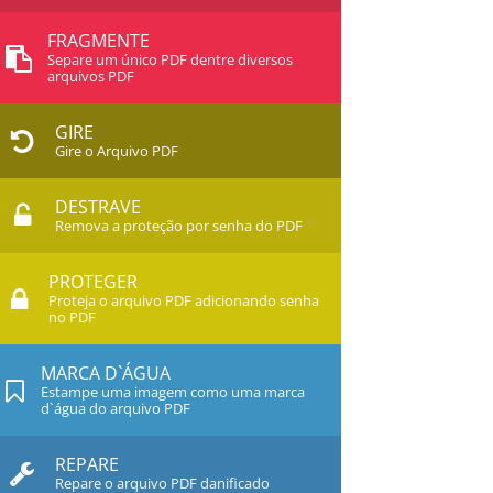
FRAGMENTE
Separe um único PDF dentre diversos
arquivos PDF
GIRE
Gire o Arquivo PDF
DESTRAVE
Remova a proteção por senha do PDF
PROTEGER
Proteja o arquivo PDF adicionando senha
no PDF
MARCA D`ÁGUA
Estampe uma imagem como uma marca
d`água do arquivo PDF
REPARE
Repare o arquivo PDF danificado