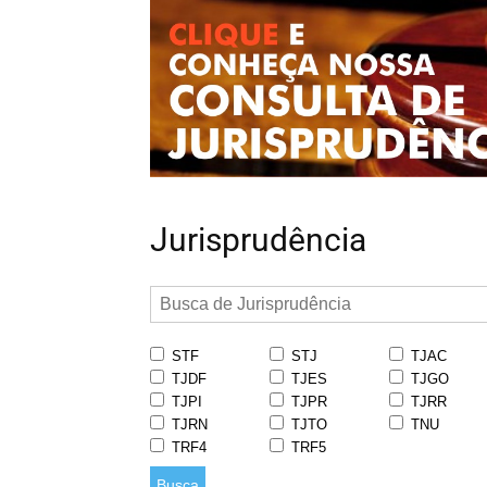
Jurisprudência
STF
STJ
TJAC
TJDF
TJES
TJGO
TJPI
TJPR
TJRR
TJRN
TJTO
TNU
TRF4
TRF5
Busca