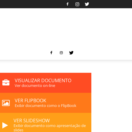
VISUALIZAR DOCUMENTO
Ver documento on-line
VER FLIPBOOK
Exibir documento como o FlipBook
VER SLIDESHOW
Exibir documento como apresentação de
slides