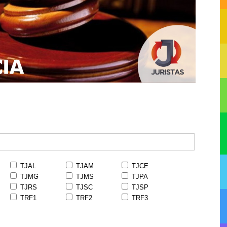
TJAL
TJAM
TJCE
TJMG
TJMS
TJPA
TJRS
TJSC
TJSP
TRF1
TRF2
TRF3