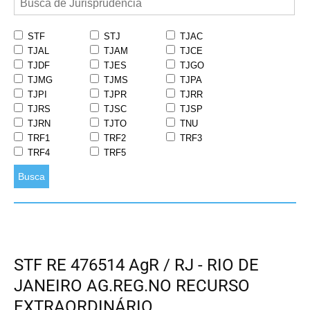
STF
STJ
TJAC
TJAL
TJAM
TJCE
TJDF
TJES
TJGO
TJMG
TJMS
TJPA
TJPI
TJPR
TJRR
TJRS
TJSC
TJSP
TJRN
TJTO
TNU
TRF1
TRF2
TRF3
TRF4
TRF5
Busca
STF RE 476514 AgR / RJ - RIO DE
JANEIRO AG.REG.NO RECURSO
EXTRAORDINÁRIO