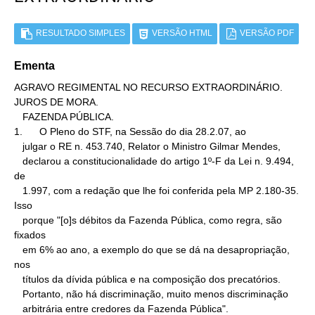
RESULTADO SIMPLES
VERSÃO HTML
VERSÃO PDF
Ementa
AGRAVO REGIMENTAL NO RECURSO EXTRAORDINÁRIO. 
JUROS DE MORA.

   FAZENDA PÚBLICA.

1.      O Pleno do STF, na Sessão do dia 28.2.07, ao

   julgar o RE n. 453.740, Relator o Ministro Gilmar Mendes,

   declarou a constitucionalidade do artigo 1º-F da Lei n. 9.494, 
de

   1.997, com a redação que lhe foi conferida pela MP 2.180-35. 
Isso

   porque "[o]s débitos da Fazenda Pública, como regra, são 
fixados

   em 6% ao ano, a exemplo do que se dá na desapropriação, 
nos

   títulos da dívida pública e na composição dos precatórios.

   Portanto, não há discriminação, muito menos discriminação

   arbitrária entre credores da Fazenda Pública".
