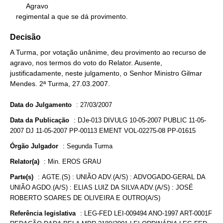
        Agravo

   regimental a que se dá provimento.
Decisão
A Turma, por votação unânime, deu provimento ao recurso de
agravo, nos termos do voto do Relator. Ausente,
justificadamente, neste julgamento, o Senhor Ministro Gilmar
Mendes. 2ª Turma, 27.03.2007.
Data do Julgamento
:
27/03/2007
Data da Publicação
:
DJe-013 DIVULG 10-05-2007 PUBLIC 11-05-
2007 DJ 11-05-2007 PP-00113 EMENT VOL-02275-08 PP-01615
Órgão Julgador
:
Segunda Turma
Relator(a)
:
Min. EROS GRAU
Parte(s)
:
AGTE.(S) : UNIÃO ADV.(A/S) : ADVOGADO-GERAL DA
UNIÃO AGDO.(A/S) : ELIAS LUIZ DA SILVA ADV.(A/S) : JOSÉ
ROBERTO SOARES DE OLIVEIRA E OUTRO(A/S)
Referência legislativa
:
LEG-FED LEI-009494 ANO-1997 ART-0001F