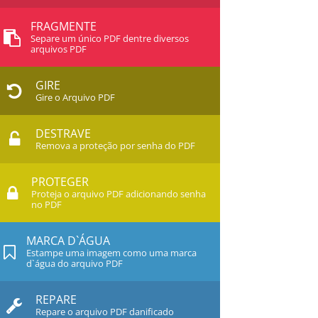
FRAGMENTE
Separe um único PDF dentre diversos
arquivos PDF
GIRE
Gire o Arquivo PDF
DESTRAVE
Remova a proteção por senha do PDF
PROTEGER
Proteja o arquivo PDF adicionando senha
no PDF
MARCA D`ÁGUA
Estampe uma imagem como uma marca
d`água do arquivo PDF
REPARE
Repare o arquivo PDF danificado