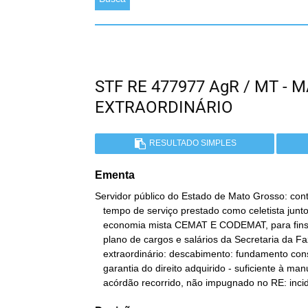
STF RE 477977 AgR / MT -
EXTRAORDINÁRIO
RESULTADO SIMPLES
Ementa
Servidor público do Estado de Mato Grosso: con
   tempo de serviço prestado como celetista junto às sociedades de

   economia mista CEMAT E CODEMAT, para fins de enquadramento em

   plano de cargos e salários da Secretaria da Fazenda. Recurso

   extraordinário: descabimento: fundamento constitucional -

   garantia do direito adquirido - suficiente à manutenção do

   acórdão recorrido, não impugnado no RE: inc