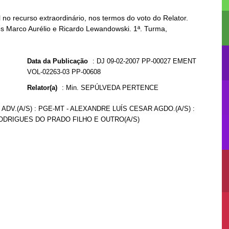
o recurso extraordinário, nos termos do voto do Relator.
os Marco Aurélio e Ricardo Lewandowski. 1ª. Turma,
Data da Publicação
:
DJ 09-02-2007 PP-00027 EMENT
VOL-02263-03 PP-00608
Relator(a)
:
Min. SEPÚLVEDA PERTENCE
DV.(A/S) : PGE-MT - ALEXANDRE LUÍS CESAR AGDO.(A/S) :
RODRIGUES DO PRADO FILHO E OUTRO(A/S)