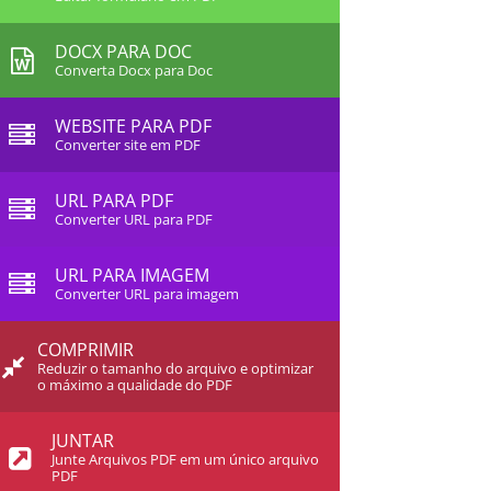
DOCX PARA DOC
Converta Docx para Doc
WEBSITE PARA PDF
Converter site em PDF
URL PARA PDF
Converter URL para PDF
URL PARA IMAGEM
Converter URL para imagem
COMPRIMIR
Reduzir o tamanho do arquivo e optimizar
o máximo a qualidade do PDF
JUNTAR
Junte Arquivos PDF em um único arquivo
PDF