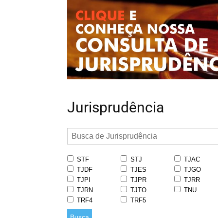
Jurisprudência
STF
STJ
TJAC
TJDF
TJES
TJGO
TJPI
TJPR
TJRR
TJRN
TJTO
TNU
TRF4
TRF5
Busca