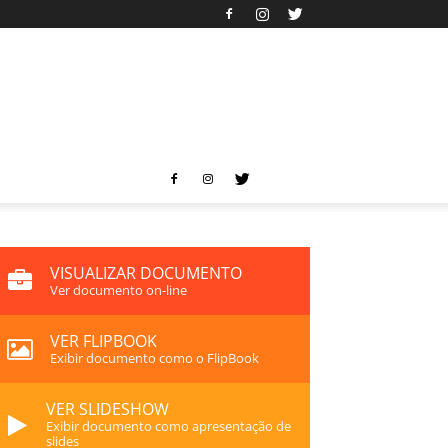
VISUALIZAR DOCUMENTO
Ver documento on-line
VER FLIPBOOK
Exibir documento como o FlipBook
VER SLIDESHOW
Exibir documento como apresentação de
slides