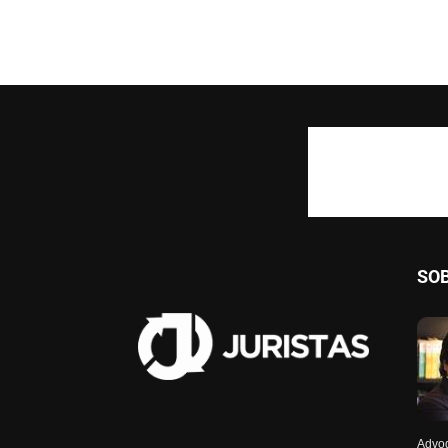
SO
Advog