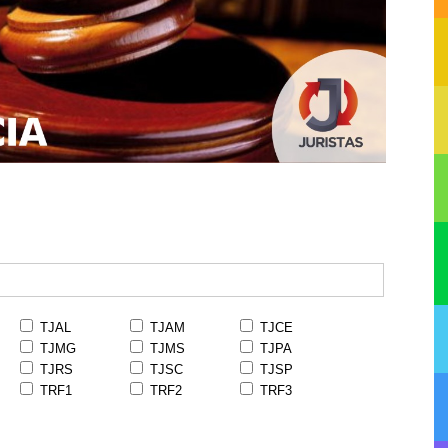
TJAL
TJAM
TJCE
TJMG
TJMS
TJPA
TJRS
TJSC
TJSP
TRF1
TRF2
TRF3