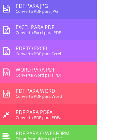
PDF PARA JPG
Converta PDF para JPG
EXCEL PARA PDF
Converta Excel para PDF
PDF TO EXCEL
Converta PDF para Excel
WORD PARA PDF
Converta Word para PDF
PDF PARA WORD
Converta PDF para Word
PDF PARA PDFA
Converta PDF para PDFa
PDF PARA O WEBFORM
Editar formulário em PDF