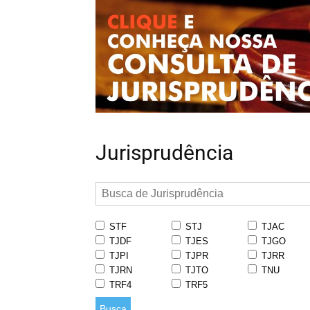
Jurisprudência
STF
STJ
TJAC
TJDF
TJES
TJGO
TJPI
TJPR
TJRR
TJRN
TJTO
TNU
TRF4
TRF5
Busca