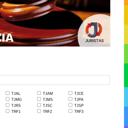
TJAL
TJAM
TJCE
TJMG
TJMS
TJPA
TJRS
TJSC
TJSP
TRF1
TRF2
TRF3