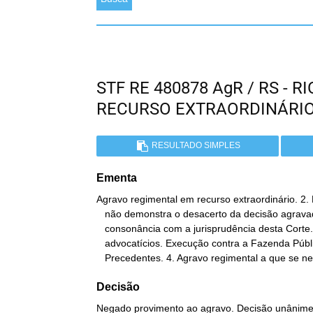
STF RE 480878 AgR / RS - 
RECURSO EXTRAORDINÁRI
RESULTADO SIMPLES
Ementa
Agravo regimental em recurso extraordinário. 2.
   não demonstra o desacerto da decisão agravada. 3. Decisão em

   consonância com a jurisprudência desta Corte. Honorários

   advocatícios. Execução contra a Fazenda Pública. Ação coletiva.

   Precedentes. 4. Agravo regimental a que se n
Decisão
Negado provimento ao agravo. Decisão unânime. 