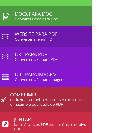
DOCX PARA DOC
Converta Docx para Doc
WEBSITE PARA PDF
Converter site em PDF
URL PARA PDF
Converter URL para PDF
URL PARA IMAGEM
Converter URL para imagem
COMPRIMIR
Reduzir o tamanho do arquivo e optimizar
o máximo a qualidade do PDF
JUNTAR
Junte Arquivos PDF em um único arquivo
PDF