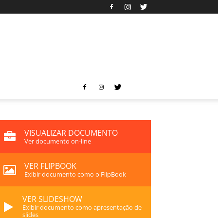
VISUALIZAR DOCUMENTO
Ver documento on-line
VER FLIPBOOK
Exibir documento como o FlipBook
VER SLIDESHOW
Exibir documento como apresentação de
slides