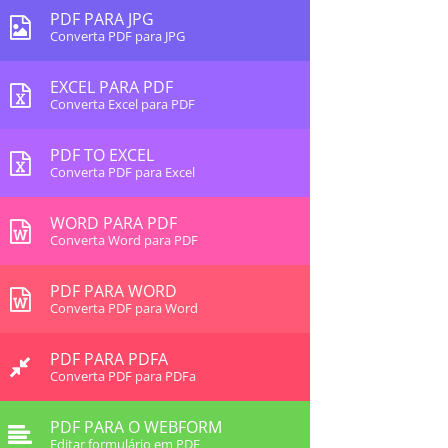
PDF PARA JPG
Converta PDF para JPG
EXCEL PARA PDF
Converta Excel para PDF
PDF TO EXCEL
Converta PDF para Excel
WORD PARA PDF
Converta Word para PDF
PDF PARA WORD
Converta PDF para Word
PDF PARA PDFA
Converta PDF para PDFa
PDF PARA O WEBFORM
Editar formulário em PDF