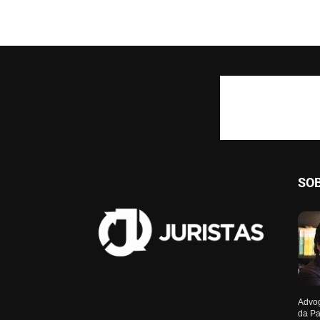
SO
Advog
da Pa