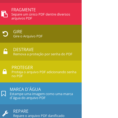
FRAGMENTE
Separe um único PDF dentre diversos
arquivos PDF
GIRE
Gire o Arquivo PDF
DESTRAVE
Remova a proteção por senha do PDF
PROTEGER
Proteja o arquivo PDF adicionando senha
no PDF
MARCA D`ÁGUA
Estampe uma imagem como uma marca
d`água do arquivo PDF
REPARE
Repare o arquivo PDF danificado