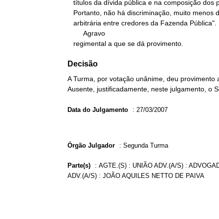
   títulos da dívida pública e na composição dos precatórios.

   Portanto, não há discriminação, muito menos discriminação

   arbitrária entre credores da Fazenda Pública".

        Agravo

   regimental a que se dá provimento.
Decisão
A Turma, por votação unânime, deu provimento a
Ausente, justificadamente, neste julgamento, o 
Data do Julgamento
:
27/03/2007
Órgão Julgador
:
Segunda Turma
Parte(s)
:
AGTE.(S) : UNIÃO ADV.(A/S) : ADVOG
ADV.(A/S) : JOÃO AQUILES NETTO DE PAIVA