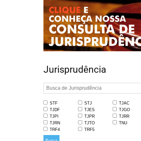
Jurisprudência
STF
STJ
TJAC
TJDF
TJES
TJGO
TJPI
TJPR
TJRR
TJRN
TJTO
TNU
TRF4
TRF5
Busca