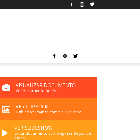
VISUALIZAR DOCUMENTO
Ver documento on-line
VER FLIPBOOK
Exibir documento como o FlipBook
VER SLIDESHOW
Exibir documento como apresentação de
slides