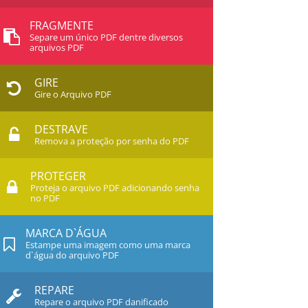
FRAGMENTE
Separe um único PDF dentre diversos
arquivos PDF
GIRE
Gire o Arquivo PDF
DESTRAVE
Remova a proteção por senha do PDF
PROTEGER
Proteja o arquivo PDF adicionando senha
no PDF
MARCA D`ÁGUA
Estampe uma imagem como uma marca
d`água do arquivo PDF
REPARE
Repare o arquivo PDF danificado