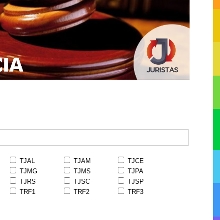
TJAL
TJAM
TJCE
TJMG
TJMS
TJPA
TJRS
TJSC
TJSP
TRF1
TRF2
TRF3