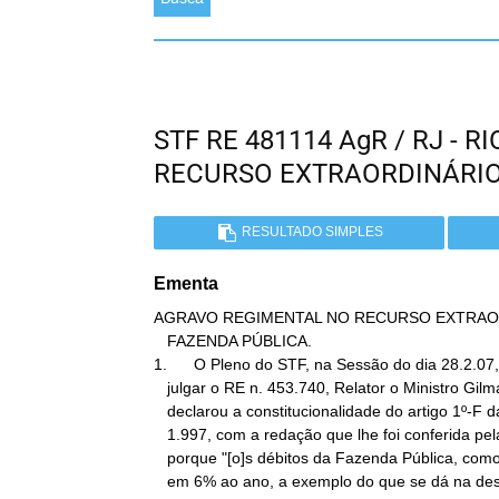
STF RE 481114 AgR / RJ - 
RECURSO EXTRAORDINÁRI
RESULTADO SIMPLES
Ementa
AGRAVO REGIMENTAL NO RECURSO EXTRAOR
   FAZENDA PÚBLICA.

1.      O Pleno do STF, na Sessão do dia 28.2.07,
   julgar o RE n. 453.740, Relator o Ministro Gilmar Mendes,

   declarou a constitucionalidade do artigo 1º-F da Lei n. 9.494, de

   1.997, com a redação que lhe foi conferida pela MP 2.180-35. Isso

   porque "[o]s débitos da Fazenda Pública, como regra, são fixados

   em 6% ao ano, a exemplo do que se dá na desapropriação, nos
