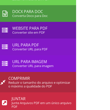
DOCX PARA DOC
Converta Docx para Doc
WEBSITE PARA PDF
Converter site em PDF
URL PARA PDF
Converter URL para PDF
URL PARA IMAGEM
Converter URL para imagem
COMPRIMIR
Reduzir o tamanho do arquivo e optimizar
o máximo a qualidade do PDF
JUNTAR
Junte Arquivos PDF em um único arquivo
PDF