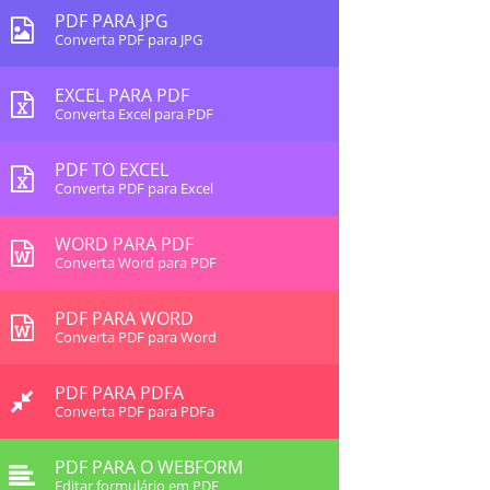
PDF PARA JPG
Converta PDF para JPG
EXCEL PARA PDF
Converta Excel para PDF
PDF TO EXCEL
Converta PDF para Excel
WORD PARA PDF
Converta Word para PDF
PDF PARA WORD
Converta PDF para Word
PDF PARA PDFA
Converta PDF para PDFa
PDF PARA O WEBFORM
Editar formulário em PDF